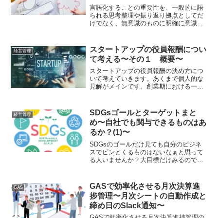
言語化することの重要性を、一般的に語
られる思考整理や振り返り拠点としてだ
けでなく、無意識のものに明確に意識を
持たせるという話を、アオアシというサ
ッカー漫画を例に書いています。お盆な
ので、ちょっとした読み物として。
スタートアップの役員報酬につい
経営管理
て考える〜その１ 概要〜
スタートアップの役員報酬の決め方につ
いて考えていきます。あくまで個人的な
見解がメインです。創業期における一般
的なテーブルや2019年IPO企業の一人当
たり平均報酬額も事例として紹介してい
ます。
SDGsゴールとターゲットまと
経営管理
め〜自社でも関与できるものはあ
るか？(1)〜
SDGsのゴールだけ見ても自分のビジネ
スでピンとくるものはないなぁと思って
る人いませんか？大目標だけみるのでは
なく、流し読みでもいいのでターゲット
やインディケータの中身を少し把握し
て、関与できる領域がないのか、ゴール
GASで効率化させる月次決算進
GAS
１〜３を把握していきましょう
捗管理〜月次シートの自動作成と
締め日のSlack通知〜
GASで効率化させる月次決算進捗管理の