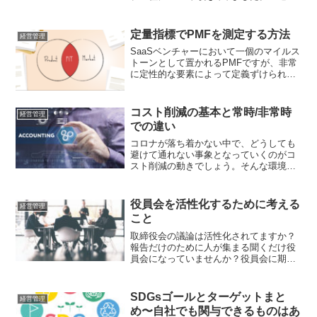
例として2019年におきた東芝機械のニュ
ーフレアテクノロジー株のTOBについて
も含めて思うところをまとめました。
定量指標でPMFを測定する方法
経営管理
SaaSベンチャーにおいて一個のマイルス
トーンとして置かれるPMFですが、非常
に定性的な要素によって定義ずけられて
います。ここでは、あくまで個人的見解
ではあるものの、PMFを定量的に判断す
るための軸として個人的に設定している
コスト削減の基本と常時/非常時
経営管理
ものをお伝えしていきます。
での違い
コロナが落ち着かない中で、どうしても
避けて通れない事象となっていくのがコ
スト削減の動きでしょう。そんな環境下
なので、個人的に考えるコスト削減の基
本と常時/非常時での違いを少し書き起こ
してみました。
役員会を活性化するために考える
経営管理
こと
取締役会の議論は活性化されてますか？
報告だけのために人が集まる聞くだけ役
員会になっていませんか？役員会に期待
される役割と活性化のためにできること
など、あくまで個人の感覚・経験とコー
ポレートガバナンスコードの力を借りて
SDGsゴールとターゲットまと
経営管理
まとめていきます。
め〜自社でも関与できるものはあ