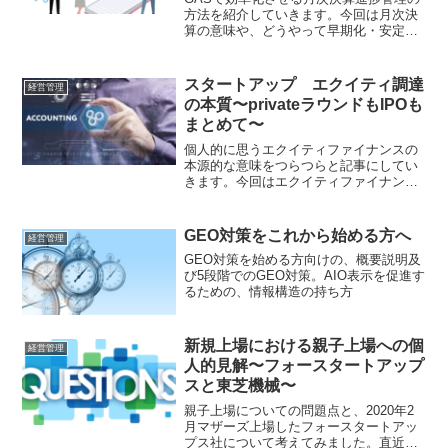
方法を紹介していきます。今回は月次決
算の意味や、どうやって早期化・安定化
させていくかのイメージをラフに書いて
います。管理シートの自動作成と予定締
め日におけるslack通知の方法を紹介しま
スタートアップ エクイティ調達
経営管理
す。WORKDAY関数の説明も少ししてい
の本質〜privateラウンドもIPOも
ます。
まとめて〜
個人的に思うエクイティファイナンスの
本源的な意味をつらつらと記事にしてい
きます。今回はエクイティファイナンス
も一つの販売行為であり、マーケティン
グ視点が必要不可欠だという話です。
GEO対策をこれから始める方へ
経営管理
GEO対策を始める方向けの、概要説明及
び5段階でのGEO対策。AIO表示を促進す
るための、情報構造の持ち方
新規上場における親子上場への個
経営管理
人的見解〜フォースタートアップ
スと東芝機械〜
親子上場についての問題点と、2020年2
月マザーズ上場したフォースタートアッ
プス社について考えてみました。直近事