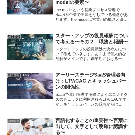
modelの要素〜
the modelという営業プロセス管理で
SaaS系企業で主流をなしている概念があ
ります。the modelは営業用の概念と決め
付けていませんか？メタ化させて汎用的
に再利用できる部分を探していくことが
今回の記事の狙いです。
スタートアップの役員報酬につい
経営管理
て考える〜その２ 職務と報酬〜
スタートアップの役員報酬の決め方につ
いて考えていきます。あくまで個人的な
見解がメインです。創業期における一般
的なテーブルや2019年IPO企業の一人当
たり平均報酬額も事例として紹介してい
ます。第2回の今回はCEOの報酬設計に
アーリーステージSaaS管理者向
経営管理
ついてです。職務と関連指標の連動設計
け：LTV/CAC とキャッシュバー
の基本を説明しています。
ンの関係性
SaaSで運用管理する際によくエコノミク
スのチェックに利用されるLTV/CACです
が、キャッシュバーンの観点からはこれ
だけ見ていると痛い目をみますよ。実際
のサンプルケースと共に、SaaSでの資金
増減のパターンを把握して事業運用しま
言語化することの重要性〜言葉に
経営管理
しょう。
出して、文字として明確に認識す
る〜