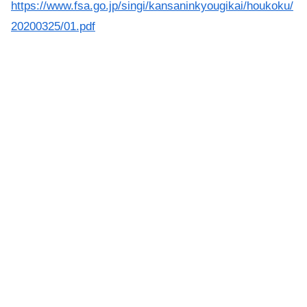
https://www.fsa.go.jp/singi/kansaninkyougikai/houkoku/
20200325/01.pdf