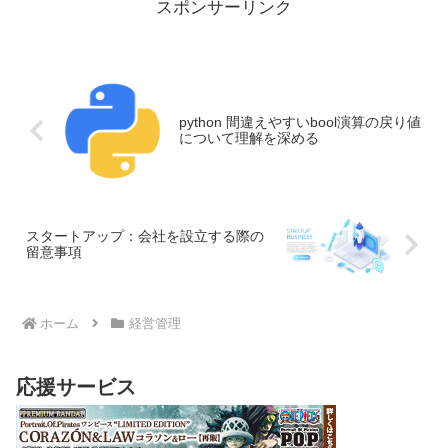
解を加えて。
スポンサーリンク
python 間違えやすいbool演算の戻り値
について理解を深める
スタートアップ：会社を設立する際の
留意事項
ホーム
経営管理
応援サービス