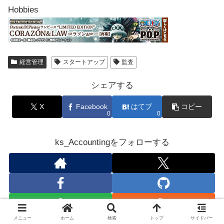
Hobbies
経営管理
スタートアップ
監査
シェアする
X
Facebook
はてブ
コピー
0
0
ks_Accountingをフォローする
メニュー
ホーム
検索
トップ
サイドバー