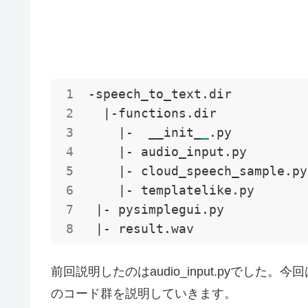
-speech_to_text.dir

|-functions.dir

    |
-  __init_
_
.py

|- audio_input.py

    |
- cloud_speech_sample.py

|- templatelike.py

 |
- pysimplegui.py

|- result.wav
前回説明したのはaudio_input.pyでした。今回
のコード群を説明していきます。