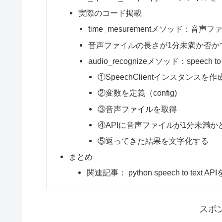
実際のコード掲載
time_mesurementメソッド：音
音声ファイルの長さが1分未満か否かでSpe
audio_recognizeメソッド：speech 
①SpeechClientインスタンスを作
②変数を定義（config)
③音声ファイルを取得
④APIに音声ファイルが1分未満
⑤返ってきた結果を文字化する
まとめ
関連記事： python speech to 
スポ