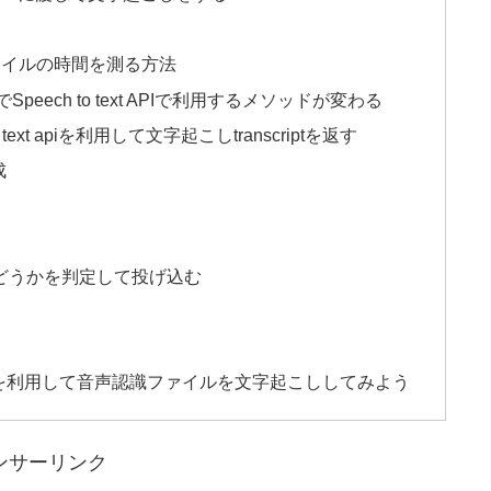
声ファイルの時間を測る方法
ech to text APIで利用するメソッドが変わる
to text apiを利用して文字起こしtranscriptを返す
成
かどうかを判定して投げ込む
text APIを利用して音声認識ファイルを文字起こししてみよう
ンサーリンク