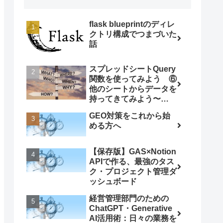
flask blueprintのディレ
クトリ構成でつまづいた
話
スプレッドシートQuery
関数を使ってみよう ⑥
他のシートからデータを
持ってきてみよう〜
ImportRange関数との
GEO対策をこれから始
組み合わせ〜
める方へ
【保存版】GAS×Notion
APIで作る、最強のタス
ク・プロジェクト管理ダ
ッシュボード
経営管理部門のための
ChatGPT・Generative
AI活用術：日々の業務を