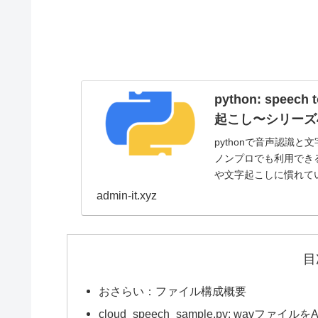
python: spe
起こし〜シリーズ4
pythonで音声認識
ノンプロでも利用でき
や文字起こしに慣れてい
作成方法やwaveライ
admin-it.xyz
目
おさらい：ファイル構成概要
cloud_speech_sample.py: wavフ