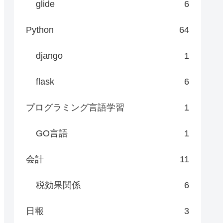
glide
6
Python
64
django
1
flask
6
プログラミング言語学習
1
GO言語
1
会計
11
税効果関係
6
日報
3