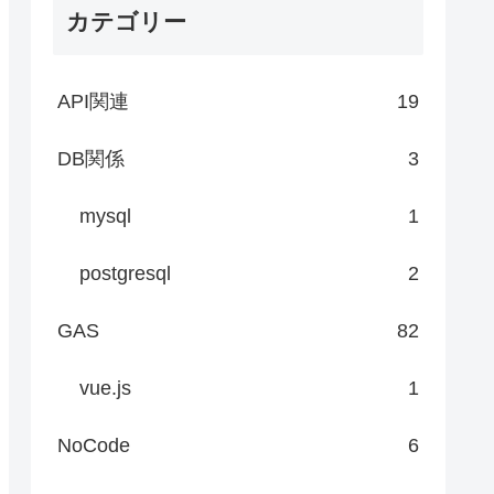
カテゴリー
API関連
19
DB関係
3
mysql
1
postgresql
2
GAS
82
vue.js
1
NoCode
6