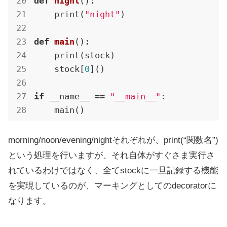
def
night
()
:
    print(
"night"
)

def
main
()
:
    print(stock)

    stock[
0
]()

if
 __name__ == 
"__main__"
:

    main()
morning/noon/evening/nightそれぞれが、print(“関数名”)
という処理を行いますが、それ自体がすぐさま実行さ
れているわけではなく、全てstockに一旦記録する機能
を実現しているのが、マーキングとしてのdecoratorに
なります。