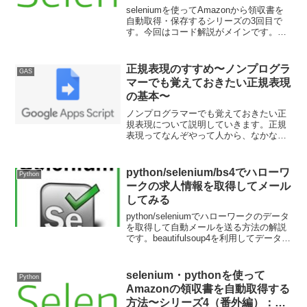
(kioskオプション,保存ディレクト
seleniumを使ってAmazonから領収書を
リの指定, actionChains)〜
自動取得・保存するシリーズの3回目で
す。今回はコード解説がメインです。
kioskオプション,保存ディレクトリの指
定, actionChainsなどについて解説してい
きます。
正規表現のすすめ〜ノンプログラ
GAS
マーでも覚えておきたい正規表現
の基本〜
ノンプログラマーでも覚えておきたい正
規表現について説明していきます。正規
表現ってなんぞやって人から、なかなか
慣れないんだよねぇって人まで。知って
るだけでコードを書くときに汎用性を持
たせられる正規表現は是非習得していき
python/selenium/bs4でハローワ
Python
たい基礎知識だと思います。
ークの求人情報を取得してメール
してみる
python/seleniumでハローワークのデータ
を取得して自動メールを送る方法の解説
です。beautifulsoup4を利用してデータ解
析もしながら、smtplibを利用したメール
送付の方法説明も行います。
selenium・pythonを使って
Python
Amazonの領収書を自動取得する
方法〜シリーズ4（番外編）：