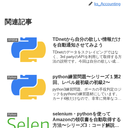
ks_Accounting
関連記事
TDnetから自分の欲しい情報だけ
API関連
を自動通知させてみよう
TDnetのデータをスクレイピングではな
く、3rd partyのAPIを利用して取得する方
法の説明です。今回は自分の欲しい成長
性説明資料だけ抽出して毎朝自分宛に通
知（メール）を送るためのコードを説明
しています。他にも第三者委員会の報告
python練習問題〜シリーズ１第2
Python
書がでたら通知を出すなどの方法も面白
回、レベル超初級の初級2〜
いです。
python3練習問題、ポーカの手役判定ロジ
ックをpythonの練習題材にしています。
カード4枚だけなので、非常に簡単なコー
ドでできますが、関数内での関数呼び出
しの方法が出てきます。
selenium・pythonを使って
Python
Amazonの領収書を自動取得する
方法〜シリーズ3：コード解説