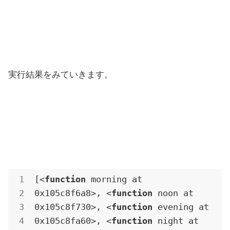
実行結果をみていきます。
[<
function
 morning at 
0x105c8f6a8>, <
function
 noon at 
0x105c8f730>, <
function
 evening at 
0x105c8fa60>, <
function
 night at 