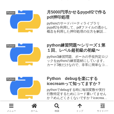
ハードコーディングしないように、環境
変数を是非利用しましょう。なぜ環境変
数を利用すべきなのかも含めて説明して
月5000円浮かせるpypdf2で作る
Python
います。
pdf押印処理
pythonのサードパーティライブラリ
pypdf2を利用して、pdfファイルの透かし
概念を利用した押印処理の仕方を解説し
ていきます。RPAツールでできることの
一部は実は簡単にライブラリを利用して
実装できるケースとして紹介させていた
python練習問題〜シリーズ１第
Python
だきます。
１回、レベル超初級の初級〜
python3練習問題、ポーカの手役判定ロジ
ックをpythonの練習題材にしています。
カード3枚だけなので、非常に簡単なコー
ドでできますが、基本的なset/listの型や
for~in/ifなどの関数も利用するための練習
となります。
Python debugを楽にする
Python
icecreamって知ってますか？
pythonでdebugする時に毎回変数や実行
行数特定するためにコード書いてません
か？めんどくさくないですか？icecream
という美味しいライブラリがあったので
紹介します。みんなで美味しくいただき
ませんか？
python超初級を脱出したい！
メニュー
ホーム
検索
トップ
サイドバー
Python