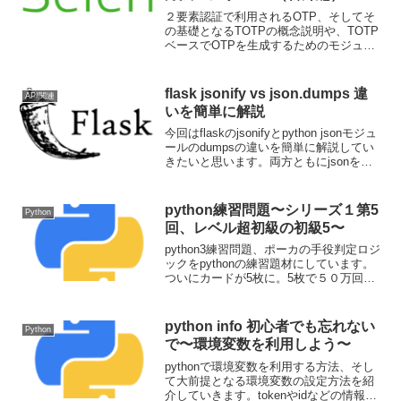
OTPについての理解を深める〜
２要素認証で利用されるOTP、そしてそ
の基礎となるTOTPの概念説明や、TOTP
ベースでOTPを生成するためのモジュー
ル・ライブラリの紹介などをしていきま
す。ノンプロ的なトピックではないです
が、OTPの裏側で動いている技術的なも
flask jsonify vs json.dumps 違
API関連
のを少しだけ触れていきましょう。
いを簡単に解説
今回はflaskのjsonifyとpython jsonモジュ
ールのdumpsの違いを簡単に解説してい
きたいと思います。両方ともにjsonを作
成するmoduleですが、違いはどこにある
のでしょうか？
python練習問題〜シリーズ１第5
Python
回、レベル超初級の初級5〜
python3練習問題、ポーカの手役判定ロジ
ックをpythonの練習題材にしています。
ついにカードが5枚に。5枚で５０万回施
行して、確率論にどの程度近似するのか
試してみました。
python info 初心者でも忘れない
Python
で〜環境変数を利用しよう〜
pythonで環境変数を利用する方法、そし
て大前提となる環境変数の設定方法を紹
介していきます。tokenやidなどの情報を