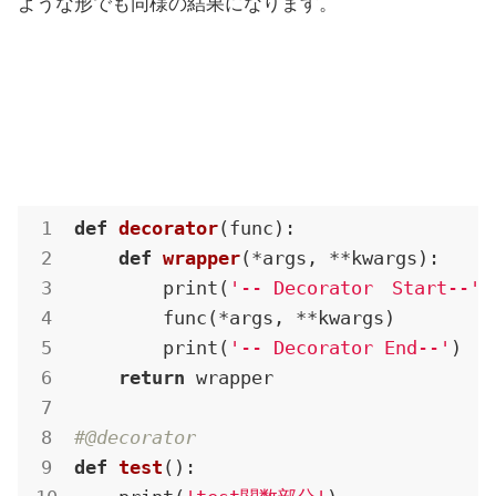
ような形でも同様の結果になります。
def
decorator
(func)
:
def
wrapper
(*args, **kwargs)
:
        print(
'-- Decorator　Start--'
)

        func(*args, **kwargs)

        print(
'-- Decorator End--'
)

return
 wrapper

#@decorator
def
test
()
: