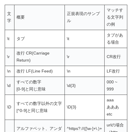
マッチす
文
正規表現のサンプ
概要
る文字列
字
ル
の例
タブがあ
\t
タブ
\t
る場合
改行 CR(Carriage
\r
\r
CR改行
Return)
\n
改行 LF(Line Feed)
\n
LF改行
すべての数字
000 ~
\d
\d{3}
[0-9]と同じ意味
999
aaa
すべての数字以外の文字
\D
\D{3}
あああ
[^0-9]と同じ意味
etc
urlの場合
アルファベット、アンダ
^https?://([\w-]+\.)+