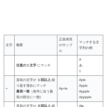
正規表現
マッチする文
文字
概要
のサンプ
字列の例
ル
A
.
任意の１文字
にマッチ
.
あ
1
直前の文字が
１回以上
繰
Aple
り返す場合にマッチ
Apple
+
Ap+le
最長一致
（条件に合う最
Appple
長の部分に一致)
Apppple
直前の文字が
０回以上
繰
Ale