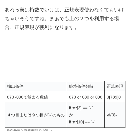
あれっ実は桁数でいけば、正規表現使わなくてもいけ
ちゃいそうですね。まぁでも上の２つを利用する場
合、正規表現が便利になります。
抽出条件
純粋条件分岐
正規表現
070~090で始まる数値
070 or 080 or 090
0[789]0
if str[3] == “-“
４つ目または９つ目が”-“のもの
か
\d{3}-
if str[10] == “-“
条件分岐と正規表現での違い