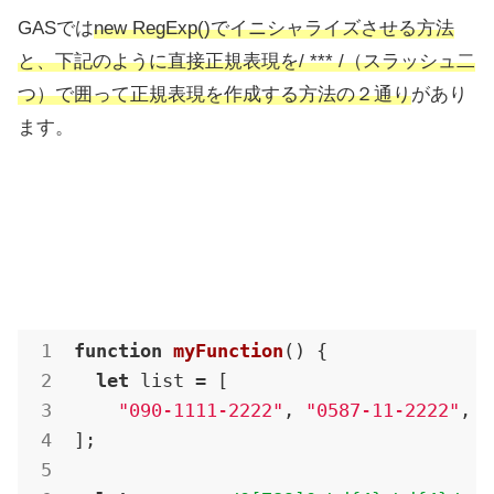
GASでは
new RegExp()でイニシャライズさせる方法
と、下記のように直接正規表現を/ *** /（スラッシュ二
つ）で囲って正規表現を作成する方法の２通り
があり
ます。
function
myFunction
(
) 
{

let
 list = [

"090-1111-2222"
, 
"0587-11-2222"
, 
"
];
