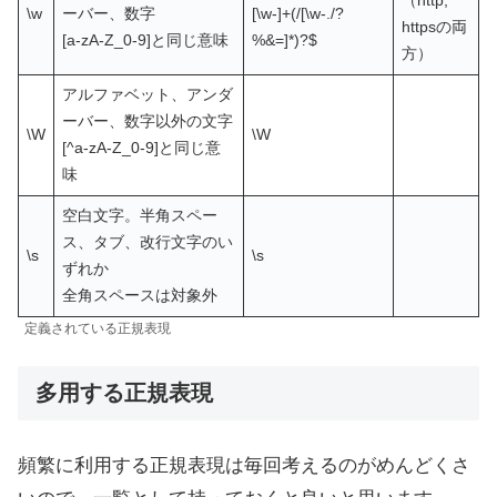
（http,
\w
ーバー、数字
[\w-]+(/[\w-./?
httpsの両
[a-zA-Z_0-9]と同じ意味
%&=]*)?$
方）
アルファベット、アンダ
ーバー、数字以外の文字
\W
\W
[^a-zA-Z_0-9]と同じ意
味
空白文字。半角スペー
ス、タブ、改行文字のい
\s
\s
ずれか
全角スペースは対象外
定義されている正規表現
多用する正規表現
頻繁に利用する正規表現は毎回考えるのがめんどくさ