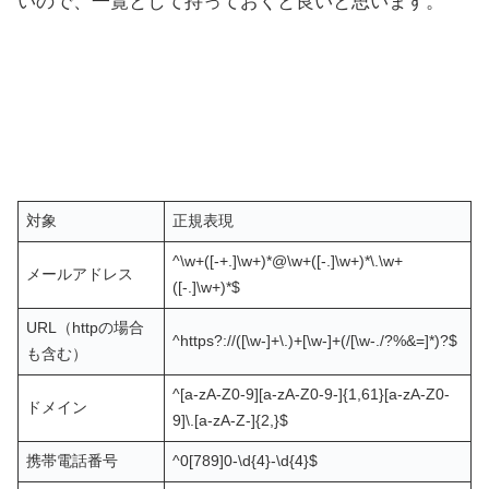
いので、一覧として持っておくと良いと思います。
対象
正規表現
^\w+([-+.]\w+)*@\w+([-.]\w+)*\.\w+
メールアドレス
([-.]\w+)*$
URL（httpの場合
^https?://([\w-]+\.)+[\w-]+(/[\w-./?%&=]*)?$
も含む）
^[a-zA-Z0-9][a-zA-Z0-9-]{1,61}[a-zA-Z0-
ドメイン
9]\.[a-zA-Z-]{2,}$
携帯電話番号
^0[789]0-\d{4}-\d{4}$