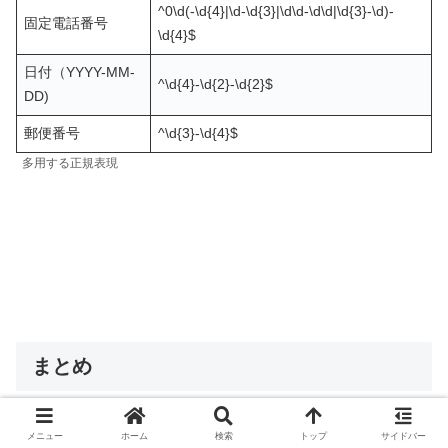
^0\d(-\d{4}|\d-\d{3}|\d\d-\d\d|\d{3}-\d)-
固定電話番号
\d{4}$
日付（YYYY-MM-
^\d{4}-\d{2}-\d{2}$
DD)
郵便番号
^\d{3}-\d{4}$
多用する正規表現
まとめ
正規表現について見てきました。
メニュー
ホーム
検索
トップ
サイドバー