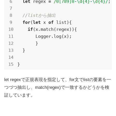
let
 regex = 
/0[789]0-\d{4}-\d{4}/
;

//listから抽出
for
(
let
 x 
of
 list){

if
(x.match(regex)){

       Logger.log(x);

       }

  }

let regexで正規表現を指定して、for文でlistの要素を一
つづつ抽出し、match(regex)で一致するかどうかを検
証しています。