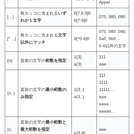
Appel
角カッコに含まれる
いず
0[7,8,9]0
[…]
070, 080, 090
れか１文字
0[7-9]0
070, 080 ,090,
角カッコに含まれる
文字
[^…]
0[^0-6]0
0a0, 0b0…
以外にマッチ
0-6以外の文字
1{3}
111
{n}
直前の文字の
桁数を指定
a{3}
aaa
111
1111
直前の文字の
最小桁数の
1{3, }
11111….
{n, }
み指定
a{3, }
aaa
aaaa
aaaaa….
直前の文字の
最小桁数と
{n,
最大桁数を指定
aaa
a{3,4}