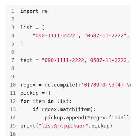
import
 re

list = [

"090-1111-2222"
, 
"0587-11-2222"
, 
"
]

text = 
"090-1111-2222, 0587-11-2222, 0
regex = re.compile(
r'0[789]0-\d{4}-\d{
for
 item 
in
 list:

if
 regex.match(item):

        pickup.append(*regex.findall(i
print(
"listからpickup:"
,pickup)
