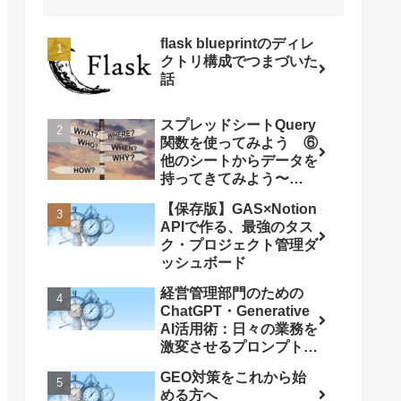
flask blueprintのディレ
クトリ構成でつまづいた
話
スプレッドシートQuery
関数を使ってみよう ⑥
他のシートからデータを
持ってきてみよう〜
ImportRange関数との
【保存版】GAS×Notion
組み合わせ〜
APIで作る、最強のタス
ク・プロジェクト管理ダ
ッシュボード
経営管理部門のための
ChatGPT・Generative
AI活用術：日々の業務を
激変させるプロンプト5
選
GEO対策をこれから始
める方へ