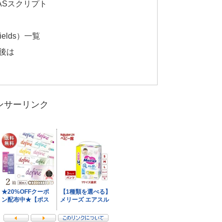
ASスクリプト
ields）一覧
後は
ンサーリンク