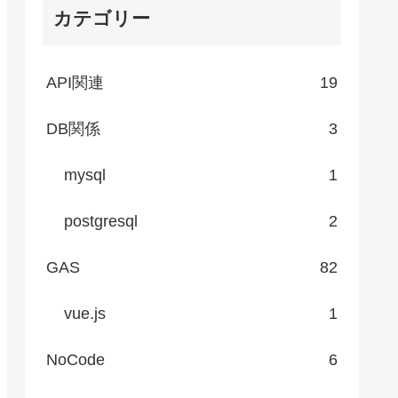
カテゴリー
API関連
19
DB関係
3
mysql
1
postgresql
2
GAS
82
vue.js
1
NoCode
6