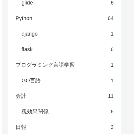
glide
6
Python
64
django
1
flask
6
プログラミング言語学習
1
GO言語
1
会計
11
税効果関係
6
日報
3