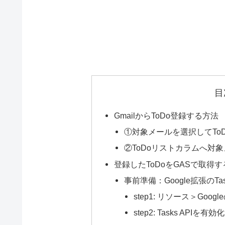
目
GmailからToDo登録する方法
①対象メールを選択してTo
②ToDoリストカラムへ対
登録したToDoをGASで取得
事前準備：Google拡張のTa
step1: リソース＞Go
step2: Tasks APIを有