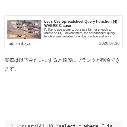
Let’s Use Spreadsheet Query Function (4)
WHERE Clause
I'd like to use a query, but since it's not enough to
create an SQL environment, the spreadsheet query
function was suitable for a little practice and work
environment, so I will introduce it. The basics are how
2020.07.10
admin-it.xyz
to write queries, but I will also introduce how to deal
with events that often occur in practice. The fourth
time, this time is the WHERE statement
実際は以下みたいにすると綺麗にブランクが削除でき
ます。
=query(A1:H8,"
select
 *
where
 F 
is