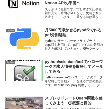
Notion APIの準備〜
久しぶりに更新です。忙しすぎて記事更
新に充てる時間が全くなく、更新が数ヶ
月止まっています。。重なる時は重なる
ものですよね笑少し落ち着きを見せたの
で、今回からはNotion APIについて、
GASを利用してスプレッドシートに書き
月5000円浮かせるpypdf2で作る
Python
出したり、スプ...
pdf分割処理
pythonのサードパーティライブラリ
pypdf2を利用して、pdfファイルの分割の
仕方を解説していきます。RPAツールで
できることの一部は実は簡単にライブラ
リを利用して実装できるケースとして紹
介させていただきます。
python/selenium/bs4でハローワ
Python
ークの求人情報を取得してメール
してみる
python/seleniumでハローワークのデータ
を取得して自動メールを送る方法の解説
です。beautifulsoup4を利用してデータ解
析もしながら、smtplibを利用したメール
送付の方法説明も行います。
スプレッドシートQuery関数を使
スプレッドシート
ってみよう ①概要と目的