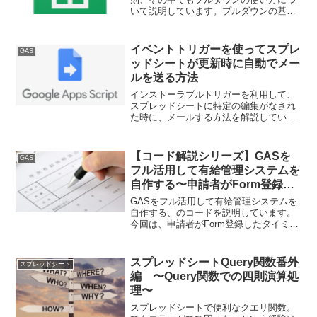
いて説明しています。プルダウンの基本
的な作り方から、プルダウン要素の連動
方法まで説明しています。
イベントトリガーを使ってスプレ
GAS
ッドシートが更新時に自動でメー
ルを送る方法
インストーラブルトリガーを利用して、
スプレッドシートに特定の編集がなされ
た時に、メールする方法を解説していま
す。イベントトリガーは編集された時は
いつでも発動してしまうので、GASのコ
ード内で条件指定してメールを送るよう
【コード解説シリーズ】GASを
GAS
にしています。
フル活用して有給管理システムを
自作する〜申請者がForm登録し
たタイミングで承認者にメールを
GASをフル活用して有給管理システムを
送る（GAS htmlメールの設定と
自作する、のコードを説明しています。
今回は、申請者がForm登録したタイミン
トリガー設定）〜
グで承認者にメールを送る部分が対象で
す。GAS htmlメールの設定とトリガー設
定が実装できるようになります。
スプレッドシートQuery関数番外
スプレッドシート
編 〜Query関数での四則演算処
理〜
スプレッドシートで便利なクエリ関数。