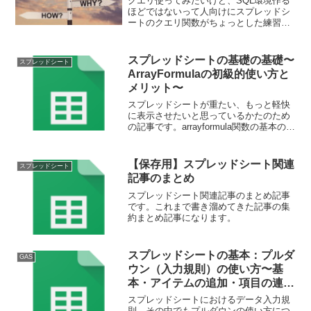
クエリ使ってみたいけど、SQL環境作る
ほどではないって人向けにスプレッドシ
ートのクエリ関数がちょっとした練習や
作業環境に適していたので、紹介してい
きます。基本はクエリの書き方になりま
すが、よく実務で起きる事象への対応も
スプレッドシートの基礎の基礎〜
スプレッドシート
紹介していきます。1回目の今回は概要と
ArrayFormulaの初級的使い方と
目的です。
メリット〜
スプレッドシートが重たい、もっと軽快
に表示させたいと思っているかたのため
の記事です。arrayformula関数の基本の基
本を紹介します。表示が早くなり、メン
テナンスも楽になるarrayformula関数ぜひ
使ってみてください。
【保存用】スプレッドシート関連
スプレッドシート
記事のまとめ
スプレッドシート関連記事のまとめ記事
です。これまで書き溜めてきた記事の集
約まとめ記事になります。
スプレッドシートの基本：プルダ
GAS
ウン（入力規則）の使い方〜基
本・アイテムの追加・項目の連動
方法〜
スプレッドシートにおけるデータ入力規
則、その中でもプルダウンの使い方につ