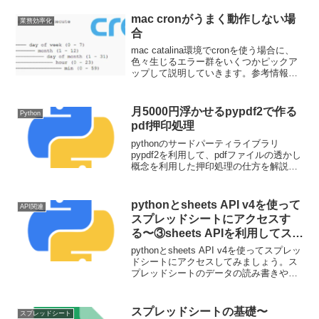
mac cronがうまく動作しない場
業務効率化
合
mac catalina環境でcronを使う場合に、
色々生じるエラー群をいくつかピックア
ップして説明していきます。参考情報も
含めて記事にしてありますが、体系だっ
ていないので、ご容赦ください。
月5000円浮かせるpypdf2で作る
Python
pdf押印処理
pythonのサードパーティライブラリ
pypdf2を利用して、pdfファイルの透かし
概念を利用した押印処理の仕方を解説し
ていきます。RPAツールでできることの
一部は実は簡単にライブラリを利用して
実装できるケースとして紹介させていた
pythonとsheets API v4を使って
API関連
だきます。
スプレッドシートにアクセスす
る〜③sheets APIを利用してスプ
レッドシートのデータを取得す
pythonとsheets API v4を使ってスプレッ
る〜
ドシートにアクセスしてみましょう。ス
プレッドシートのデータの読み書きや、
そもそも前提となる認証のパス方法など
を説明していきます。スクレイピングで
取得したデータをスプレッドシートにア
スプレッドシートの基礎〜
スプレッドシート
ップできるようになります。今回はデー