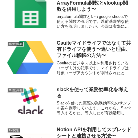
ArrayFormula関数とvlookup関
タの読み取り（取得）方法の解説です。
数を併用しよう〜
arryaformula関数というgoogle sheetsで
使える関数の説明です。以前基礎的な使
い方を説明しましたが、今回は実際に利
用ケースの多いvlookup関数との複合させ
る方法です。メンテナンスが楽になり、
データ自体も軽くて済むarryaformula関数
Gsuiteマイドライブではなくて共
業務効率化
は便利ですよ。
有ドライブを使う〜違いと理由、
ファイル移転の方法〜
Gsuiteのビジネス以上を利用されている
ユーザ向けの記事です。マイドライブは
対象ユーザアカウントが削除されたとき
に、そのアカウントに紐づいているデー
タやスクリプトも全て削除されてしまい
ます。その対策として共有ドライブを利
slackを使って業務効率化を考え
業務効率化
用していきましょう。
る
Slackを使った実際の業務効率化のサンプ
ル案を例示しています。これから、Slack
導入するかた、導入したが有効活用しき
れていないのではと思われている方にお
すすめです。
Notion APIを利用してスプレッド
API関連
シートと連携させる方法〜