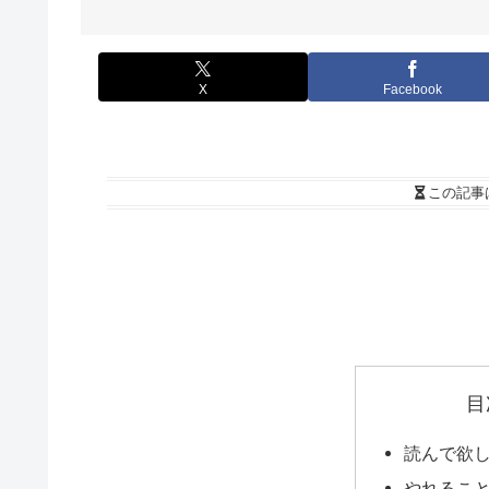
X
Facebook
この記事
目
読んで欲
やれるこ