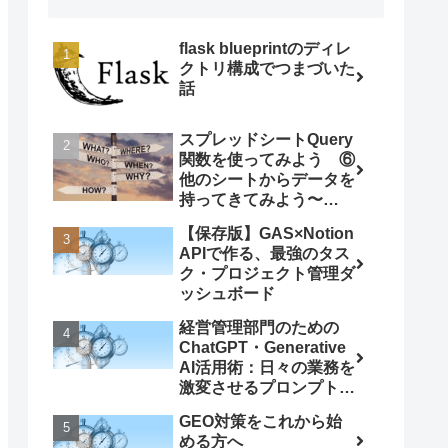
flask blueprintのディレ
クトリ構成でつまづいた
話
スプレッドシートQuery
関数を使ってみよう ⑥
他のシートからデータを
持ってきてみよう〜
ImportRange関数との
【保存版】GAS×Notion
組み合わせ〜
APIで作る、最強のタス
ク・プロジェクト管理ダ
ッシュボード
経営管理部門のための
ChatGPT・Generative
AI活用術：日々の業務を
激変させるプロンプト5
選
GEO対策をこれから始
める方へ