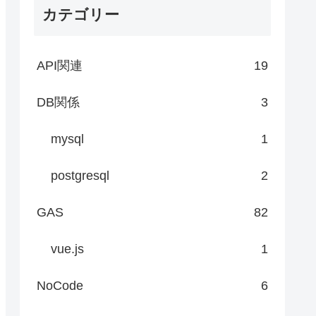
カテゴリー
API関連
19
DB関係
3
mysql
1
postgresql
2
GAS
82
vue.js
1
NoCode
6