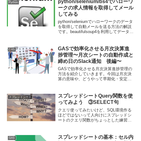
python/selenium/bs4でハローワ
Python
紹介していきます。1回目の今回は概要と
ークの求人情報を取得してメール
目的です。
してみる
python/seleniumでハローワークのデータ
を取得して自動メールを送る方法の解説
です。beautifulsoup4を利用してデータ解
析もしながら、smtplibを利用したメール
送付の方法説明も行います。
GASで効率化させる月次決算進
GAS
捗管理〜月次シートの自動作成と
締め日のSlack通知 後編〜
GASで効率化させる月次決算進捗管理の
方法を紹介していきます。今回は月次決
算の意味や、どうやって早期化・安定化
させていくかのイメージをラフに書いて
います。前回記事の続きでslack通知の方
法を紹介します。
スプレッドシートQuery関数を使
スプレッドシート
ってみよう ③SELECT句
クエリ使ってみたいけど、SQL環境作る
ほどではないって人向けにスプレッドシ
ートのクエリ関数がちょっとした練習や
作業環境に適していたので、紹介してい
きます。基本はクエリの書き方になりま
すが、よく実務で起きる事象への対応も
スプレッドシートの基本：セル内
GAS
紹介していきます。3回目の今回は