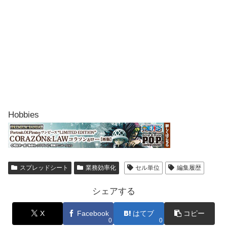
Hobbies
スプレッドシート
業務効率化
セル単位
編集履歴
シェアする
X
Facebook
はてブ
コピー
0
0