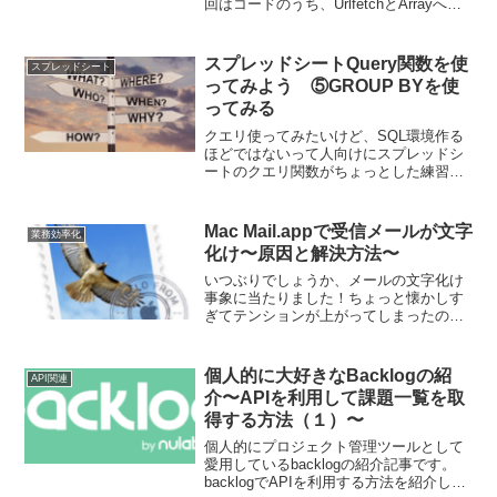
回はコードのうち、UrlfetchとArrayへの
対象データの抽出部分を説明していま
す。
スプレッドシートQuery関数を使
スプレッドシート
ってみよう ⑤GROUP BYを使
ってみる
クエリ使ってみたいけど、SQL環境作る
ほどではないって人向けにスプレッドシ
ートのクエリ関数がちょっとした練習や
作業環境に適していたので、紹介してい
きます。基本はクエリの書き方になりま
すが、よく実務で起きる事象への対応も
Mac Mail.appで受信メールが文字
業務効率化
紹介していきます。４回目の今回の
化け〜原因と解決方法〜
GROUP BYでの集約を覚えます。
いつぶりでしょうか、メールの文字化け
事象に当たりました！ちょっと懐かしす
ぎてテンションが上がってしまったの
で、文字化けの原因と解決方法の記事を
書いていきます。昔はよく起きていまし
たが、今では過去の異物だと思っていま
個人的に大好きなBacklogの紹
API関連
すが、まだたまに起きるんでしょうか
介〜APIを利用して課題一覧を取
ね？
得する方法（１）〜
個人的にプロジェクト管理ツールとして
愛用しているbacklogの紹介記事です。
backlogでAPIを利用する方法を紹介して