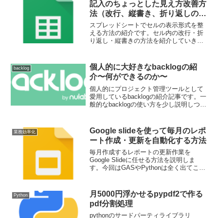
記入のちょっとした見え方改善方
SELECT文です。
法（改行、縦書き、折り返しの方
法）
スプレッドシートでセルの表示形式を整
える方法の紹介です。セル内の改行・折
り返し・縦書きの方法を紹介していきま
す。各方法のショートカットキーやGAS
で取得されるデータの状態なども合わせ
て説明しています。
個人的に大好きなbacklogの紹
backlog
介〜何ができるのか〜
個人的にプロジェクト管理ツールとして
愛用しているbacklogの紹介記事です。一
般的なbacklogの使い方を少し説明しつ
つ、親子課題機能を活用した施策ログの
保存方法も紹介していきます。
Google slideを使って毎月のレポ
業務効率化
ート作成・更新を自動化する方法
毎月作成するレポートの更新作業を
Google Slideに任せる方法を説明しま
す。今回はGASやPythonは全く出てこな
いので、誰でもいますぐ始められる自動
化の一歩です。めんどくさいと思う作業
は、自動化して自分にとって価値のある
月5000円浮かせるpypdf2で作る
Python
と思える作業に集中したいですね。
pdf分割処理
pythonのサードパーティライブラリ