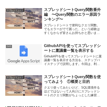
いきます。今回はAPI利用の前提で必要
な認証認可の部分と、API keyの取得方法
です。
スプレッドシートQuery関数番外
スプレッドシート
編 〜Query関数のエラー原因ラ
ンキング〜
スプレッドシートで便利なクエリ関数。
でもエラーがでて困った、という経験は
すくなからず皆さんお持ちかと思いま
す。今回はそんなクエリ関数のエラーに
ついてチャットでの問い合わせが多かっ
たものを、ランキング形式で紹介してい
GithubAPIを使ってスプレッドシ
GAS
きます。
ートに稟議書一覧を表示する
GithubAPIを使ってスプレッドシートに稟
議書一覧を表示する方法を、ステップバ
イステップで説明します。今回は、利用
するGithubAPIの種類と、GASの
PropertyStoreの利用方法を説明します。
スプレッドシートQuery関数を使
スプレッドシート
ってみよう ①概要と目的
クエリ使ってみたいけど、SQL環境作る
ほどではないって人向けにスプレッドシ
ートのクエリ関数がちょっとした練習や
作業環境に適していたので、紹介してい
きます。基本はクエリの書き方になりま
すが、よく実務で起きる事象への対応も