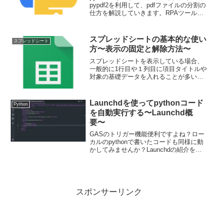
pypdf2を利用して、pdfファイルの分割の
仕方を解説していきます。RPAツールで
できることの一部は実は簡単にライブラ
リを利用して実装できるケースとして紹
介させていただきます。
スプレッドシートの基本的な使い
スプレッドシート
方〜表示の固定と解除方法〜
スプレッドシートを表示している場合、
一般的に1行目や１列目に項目タイトルや
対象の基礎データを入れることが多いか
と思います。特定の行や列をスクロール
しても表示し続けるという見え方の工夫
ができます。スプレッドシートにおけ
Launchdを使ってpythonコード
Python
る、PC・スマホでの表示の固定・解除方
を自動実行する〜Launchd概
法や固定位置の変更方法などを紹介して
要〜
いきます。
GASのトリガー機能便利ですよね？ロー
カルのpythonで書いたコードも同様に動
かしてみませんか？Launchdの紹介をし
ていきます。機能イメージとしてはGAS
のトリガーを、自分で書く形です。定期
実行スクレイピングをしたい方には必須
の機能です。今回はLaunchdの概要で
す。
スポンサーリンク