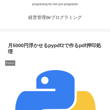
programing for non-pro-programer
経営管理deプログラミング
月5000円浮かせるpypdf2で作るpdf押印処
理
Python