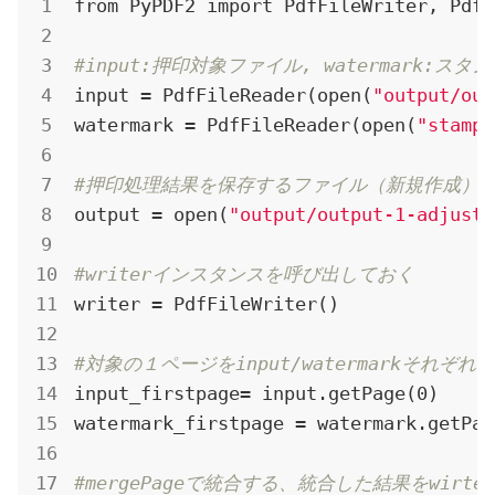
from PyPDF2 import PdfFileWriter, PdfF
#input:押印対象ファイル, watermark:ス
input = PdfFileReader(open(
"output/out
watermark = PdfFileReader(open(
"stampS
#押印処理結果を保存するファイル（新規作成）
output = open(
"output/output-1-adjust.
#writerインスタンスを呼び出しておく
writer = PdfFileWriter()

#対象の１ページをinput/watermarkそれぞれ
input_firstpage= input.getPage(0)

watermark_firstpage = watermark.getPage
#mergePageで統合する、統合した結果をwirter