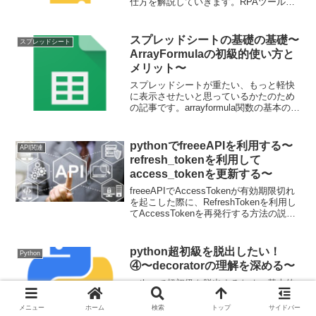
仕方を解説していきます。RPAツールで
できることの一部は実は簡単にライブラ
リを利用して実装できるケースとして紹
介させていただきます。
スプレッドシートの基礎の基礎〜
スプレッドシート
ArrayFormulaの初級的使い方と
メリット〜
スプレッドシートが重たい、もっと軽快
に表示させたいと思っているかたのため
の記事です。arrayformula関数の基本の基
本を紹介します。表示が早くなり、メン
テナンスも楽になるarrayformula関数ぜひ
使ってみてください。
pythonでfreeeAPIを利用する〜
API関連
refresh_tokenを利用して
access_tokenを更新する〜
freeeAPIでAccessTokenが有効期限切れ
を起こした際に、RefreshTokenを利用し
てAccessTokenを再発行する方法の説明
です。
python超初級を脱出したい！
Python
④〜decoratorの理解を深める〜
pythonで超初級を脱出するため、基本的
理解を深めることを目的とした記事で
す。今回はdecoratorです。decoratorとは
メニュー
ホーム
検索
トップ
サイドバー