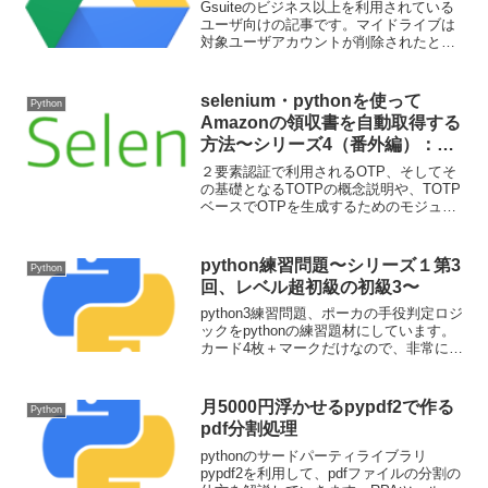
Gsuiteのビジネス以上を利用されている
ユーザ向けの記事です。マイドライブは
対象ユーザアカウントが削除されたとき
に、そのアカウントに紐づいているデー
タやスクリプトも全て削除されてしまい
ます。その対策として共有ドライブを利
selenium・pythonを使って
Python
用していきましょう。
Amazonの領収書を自動取得する
方法〜シリーズ4（番外編）：
OTPについての理解を深める〜
２要素認証で利用されるOTP、そしてそ
の基礎となるTOTPの概念説明や、TOTP
ベースでOTPを生成するためのモジュー
ル・ライブラリの紹介などをしていきま
す。ノンプロ的なトピックではないです
が、OTPの裏側で動いている技術的なも
python練習問題〜シリーズ１第3
Python
のを少しだけ触れていきましょう。
回、レベル超初級の初級3〜
python3練習問題、ポーカの手役判定ロジ
ックをpythonの練習題材にしています。
カード4枚＋マークだけなので、非常に簡
単なコードでできますが、シンプルな
class作成と利用もしていきます。
月5000円浮かせるpypdf2で作る
Python
pdf分割処理
pythonのサードパーティライブラリ
pypdf2を利用して、pdfファイルの分割の