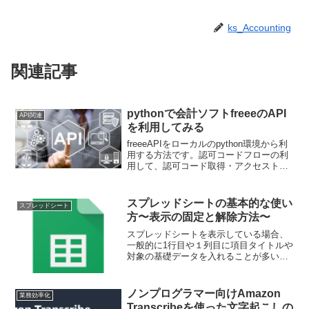
ks_Accounting
関連記事
pythonで会計ソフトfreeeのAPI
API関連
を利用してみる
freeeAPIをローカルのpython環境から利
用する方法です。認可コードフローの利
用して、認可コード取得・アクセストー
クン取得・事業所一覧の取得まで行いま
す。
スプレッドシートの基本的な使い
スプレッドシート
方〜表示の固定と解除方法〜
スプレッドシートを表示している場合、
一般的に1行目や１列目に項目タイトルや
対象の基礎データを入れることが多いか
と思います。特定の行や列をスクロール
しても表示し続けるという見え方の工夫
ができます。スプレッドシートにおけ
ノンプログラマー向けAmazon
業務効率化
る、PC・スマホでの表示の固定・解除方
Transcribeを使った文字起こしの