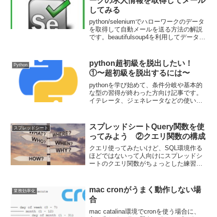
ークの求人情報を取得してメール
エリ的なクエリの作り方です。
してみる
python/seleniumでハローワークのデータ
を取得して自動メールを送る方法の解説
です。beautifulsoup4を利用してデータ解
析もしながら、smtplibを利用したメール
送付の方法説明も行います。
python超初級を脱出したい！
Python
①〜超初級を脱出するには〜
pythonを学び始めて、条件分岐や基本的
な型の習得が終わった方向け記事です。
イテレータ、ジェネレータなどの使い
方・内容説明やポリモーフィズムの基礎
などを学習していきたいと思います。目
指せ脱python超初級
スプレッドシートQuery関数を使
スプレッドシート
ってみよう ②クエリ関数の構成
クエリ使ってみたいけど、SQL環境作る
ほどではないって人向けにスプレッドシ
ートのクエリ関数がちょっとした練習や
作業環境に適していたので、紹介してい
きます。基本はクエリの書き方になりま
すが、よく実務で起きる事象への対応も
mac cronがうまく動作しない場
業務効率化
紹介していきます。2回目の今回はクエリ
合
構文の構成です。
mac catalina環境でcronを使う場合に、