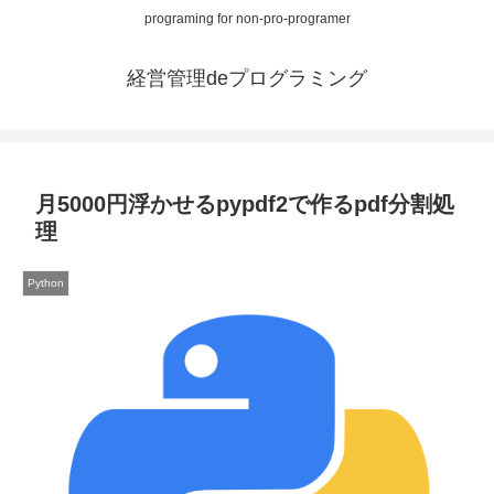
programing for non-pro-programer
経営管理deプログラミング
月5000円浮かせるpypdf2で作るpdf分割処
理
Python