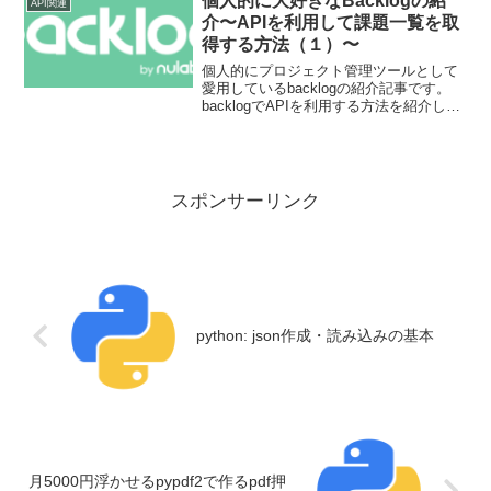
個人的に大好きなBacklogの紹
API関連
介〜APIを利用して課題一覧を取
得する方法（１）〜
個人的にプロジェクト管理ツールとして
愛用しているbacklogの紹介記事です。
backlogでAPIを利用する方法を紹介して
いきます。今回はAPI利用の前提で必要
な認証認可の部分と、API keyの取得方法
です。
スポンサーリンク
python: json作成・読み込みの基本
月5000円浮かせるpypdf2で作るpdf押