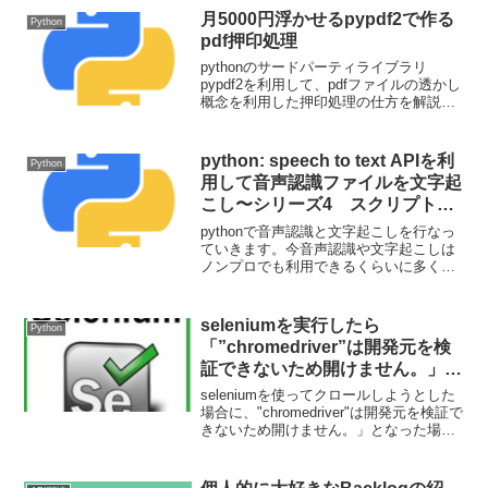
月5000円浮かせるpypdf2で作る
Python
pdf押印処理
pythonのサードパーティライブラリ
pypdf2を利用して、pdfファイルの透かし
概念を利用した押印処理の仕方を解説し
ていきます。RPAツールでできることの
一部は実は簡単にライブラリを利用して
実装できるケースとして紹介させていた
python: speech to text APIを利
Python
だきます。
用して音声認識ファイルを文字起
こし〜シリーズ4 スクリプト説
明(2)〜
pythonで音声認識と文字起こしを行なっ
ていきます。今音声認識や文字起こしは
ノンプロでも利用できるくらいに多くの
APIが提供されています。ぜひ、音声認
識や文字起こしに慣れていってくださ
い。今回はpyaudioを利用した音声ファイ
seleniumを実行したら
Python
ルの作成方法やwaveライブラリによる書
「”chromedriver”は開発元を検
き込みなどを見ていきます。
証できないため開けません。」と
なった場合の対応策
seleniumを使ってクロールしようとした
場合に、"chromedriver"は開発元を検証で
きないため開けません。」となった場合
の対応策を解説します。セキュリティの
設定を見直せば大丈夫です。