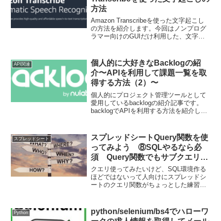
法や固定位置の変更方法などを紹介して
方法
いきます。
Amazon Transcribeを使った文字起こし
の方法を紹介します。今回はノンプログ
ラマー向けのGUIだけ利用した、文字起
こしです。スクリプトを書かずに文字起
こしをしたい場合に使えるAWSのサービ
スは便利ですね。
個人的に大好きなBacklogの紹
API関連
介〜APIを利用して課題一覧を取
得する方法（2）〜
個人的にプロジェクト管理ツールとして
愛用しているbacklogの紹介記事です。
backlogでAPIを利用する方法を紹介して
いきます。今回はGASを利用して実際に
APIを叩いて、課題一覧を取得して、ス
プレッドシートに書き出ししていきま
スプレッドシートQuery関数を使
スプレッドシート
す。
ってみよう ⑧SQLやるなら必
須 Query関数でもサブクエリを
やってみる
クエリ使ってみたいけど、SQL環境作る
ほどではないって人向けにスプレッドシ
ートのクエリ関数がちょっとした練習や
作業環境に適していたので、紹介してい
きます。基本はクエリの書き方になりま
すが、よく実務で起きる事象への対応も
python/selenium/bs4でハローワ
Python
紹介していきます。8回目の今回はサブク