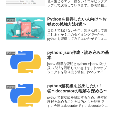
色々生じるエラー群をいくつかピックア
ップして説明していきます。参考情報も
含めて記事にしてありますが、体系だっ
ていないので、ご容赦ください。
Pythonを習得したい人向け〜お
Python
勧めの勉強方法4選〜
コロナで動けない今年、皆さん何して過
ごしますか？このタイミングで一から
pythonを習得してみてはいかがでしょう
か？今回は、お勧めの勉強方法4選をお届
けします。
python: json作成・読み込みの基
Python
本
jsonの簡単な説明とpythonでjsonの取り
扱い方法を説明していきます。jsonオブ
ジェクトを取り扱う場合、jsonファイル
を取り扱う場合の説明です。APIのレス
ポンスはjsonが主流ですし、credentialが
jsonで与えられることが多いので、json
python超初級を脱出したい！
Python
モジュールに慣れていきます。
④〜decoratorの理解を深める〜
pythonで超初級を脱出するため、基本的
理解を深めることを目的とした記事で
す。今回はdecoratorです。decoratorとは
何か、そしてどのように利用していくの
かを解説していきます。