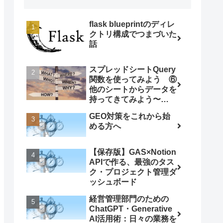
flask blueprintのディレ
クトリ構成でつまづいた
話
スプレッドシートQuery
関数を使ってみよう ⑥
他のシートからデータを
持ってきてみよう〜
ImportRange関数との
GEO対策をこれから始
組み合わせ〜
める方へ
【保存版】GAS×Notion
APIで作る、最強のタス
ク・プロジェクト管理ダ
ッシュボード
経営管理部門のための
ChatGPT・Generative
AI活用術：日々の業務を