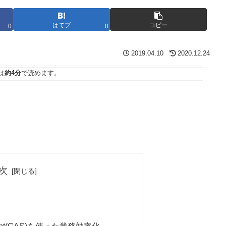
はてブ
コピー
0
0
2019.04.10
2020.12.24
は
約4分
で読めます。
次
cript(GAS)を使った業務効率化