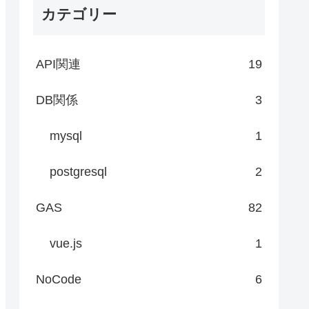
カテゴリー
API関連
19
DB関係
3
mysql
1
postgresql
2
GAS
82
vue.js
1
NoCode
6