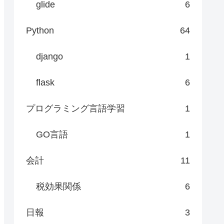
glide
6
Python
64
django
1
flask
6
プログラミング言語学習
1
GO言語
1
会計
11
税効果関係
6
日報
3