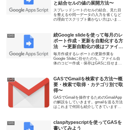
と結合セルの値の展開方法〜
スプレッドシートのセルの結合、見た目
を整えるや同一データの入力を省くなど
の理由でスクリプト書かない方はいまだ
によく利用されますよね。GASをかかれ
る皆さんにはめんどくさい設定だと思い
ます。今回はGASでセルの結合解除や結
続Google slideを使って毎月のレ
GAS
合セルの数値の展開方法を紹介します。
ポート作成・更新を自動化する方
法 〜更新自動化の後はファイル
自体も定期コピーしよう〜
毎月作成するレポートの更新作業を
Google Slideに任せたのち、ファイル自
体のコピー作成・保存はGASに任せまし
ょう。トリガー設定もGUIでできるた
め、非常に簡単です。
GASでGmailを検索する方法〜概
GAS
要・検索で取得・カテゴリ別で取
得〜
GASでGmailを操作するためのGmailApp
の解説をしていきます。gmailを送る方法
はこれまで何回も紹介してきています
が、今回はメールボックスからメール情
報を取得する側のやり方です。第１回は
概要と基本的な検索
clasp/typescriptを使ってGASを
GAS
書いてみよう