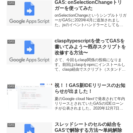
たせられる正規表現は是非習得していき
GAS: onSelectionChangeトリ
GAS
たい基礎知識だと思います。
ガーを使ってみた
onSelectionChangeというシンプルトリガ
ーがGASに2020年4月に追加されまし
た。jsのイベントハンドラーとしても採
用されているものです。機能や実際の使
い方、注意点を含めて説明していきま
す。
clasp/typescriptを使ってGASを
GAS
書いてみよう〜既存スクリプトを
改修する方法〜
さて、今回もclasp関係の投稿になりま
す。前回はclaspをnpmにインストールし
て、clasp経由でスクリプト（スタンドア
ロン・コンテナバインドそれぞれ）の作
り方、要は始め方を紹介してきました。
一から作るってケースも、もちろん多い
祝！！GAS新IDEリリースのお知
GAS
のです...
らせが出ました！
夏のGoogle cloud Nextで発表されて年内
リリースとされていたGASのIDEローン
チが公表されました。2020年12月7日か
ら順次15日間ほどかけて、全世界に展開
されていくようです。個人的に期待する
IDEの変更点も含めて紹介します。
スレッドシートのセルの結合を
GAS
GASで解除する方法〜単純解除