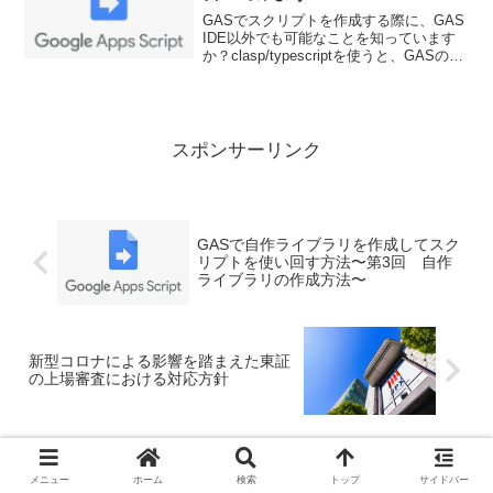
GASでスクリプトを作成する際に、GAS
IDE以外でも可能なことを知っています
か？clasp/typescriptを使うと、GASの開
発がローカルでも可能になります。clasp
の使い方を解説していきます。
スポンサーリンク
GASで自作ライブラリを作成してスク
リプトを使い回す方法〜第3回 自作
ライブラリの作成方法〜
新型コロナによる影響を踏まえた東証
の上場審査における対応方針
ホーム
GAS
メニュー
ホーム
検索
トップ
サイドバー