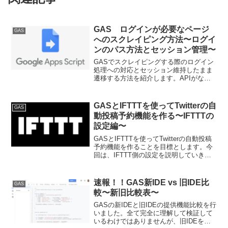
GAS ログインが必要なページ
GAS
へのスクレイピング方法〜ログイ
ンのパス方法とセッション管理〜
GASでスクレイピングする際のログイン
処理への対応とセッション維持したまま
遷移する方法を紹介します。APIがない
サービスでログインが必要なケースって
まだまだありますよね。ブラウザが提供
している機能やcookieについて少し理解
GASとIFTTTを使ってTwitterの自
GAS
を深めつつ、GASでのログイン処理とペ
動投稿予約機能を作る〜IFTTTの
ージ遷移の方法を解説していきます。
設定編〜
GASとIFTTTを使ってTwitterの自動投稿
予約機能を作ることを目標とします。今
回は、IFTTT側の設定を説明していきま
す。前回説明したJSONデータを受け取
って、IFTTT側でTwitterに自動投稿させ
ます。
速報！！GAS新IDE vs 旧IDE比
GAS
較〜新旧比較表〜
GASの新IDEと旧IDEの提供機能比較を行
いました。全て完全に理解して検証して
いるわけではありませんが、旧IDEをベ