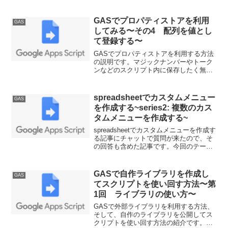
ースに新IDEとのマッピングを行ってい
ます。リファレンスとして少しは役に立
てば嬉しいです
GASでプロパティストアを利用
GAS
してみる〜その4 配列を値とし
て登録する〜
GASでプロパティストアを利用する方法
の説明です。マジックナンバーやトーク
ンなどのスクリプト内に保存したく無い
データを保存する領域としてプロパティ
ストアが利用できます。今回はプロパテ
ィストアに、配列を値として登録する方
spreadsheetでカスタムメニュー
GAS
法の解説です。
を作成する~series2: 複数のカス
タムメニューを作成する~
spreadsheetでカスタムメニューを作成す
る記事にチャットで質問が来たので、そ
の回答も含めた記事です。今回のテーマ
は複数のカスタムメニューを作成する方
法です。タブを複数個作るための方法を
紹介していきます。
GASで自作ライブラリを作成し
GAS
てスクリプトを使い回す方法〜第
1回 ライブラリの使い方〜
GASで外部ライブラリを利用する方法、
そして、自作のライブラリを公開してス
クリプトを使い回す方法の紹介です。共