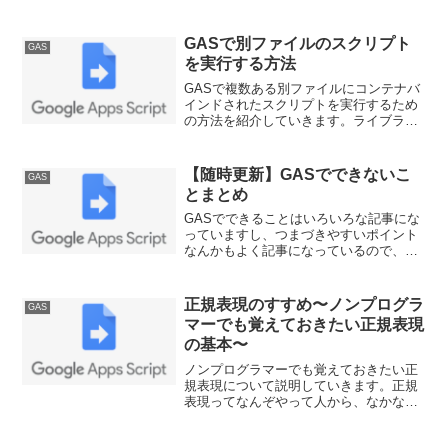
通で使える関数を考えたらライブラリ化
して公開ファイルに保存しておくこと
で、使い回しが可能になります。第1回目
GASで別ファイルのスクリプト
GAS
はまずは外部ライブラリの使い方の説明
を実行する方法
からです。
GASで複数ある別ファイルにコンテナバ
インドされたスクリプトを実行するため
の方法を紹介していきます。ライブラリ
を活用して、一つのスクリプトで複数の
別ファイルのGASスクリプトが実行でき
ます。トリガーが使えない前提状況の場
【随時更新】GASでできないこ
GAS
合に、めんどくささを省いてくれます。
とまとめ
GASでできることはいろいろな記事にな
っていますし、つまづきやすいポイント
なんかもよく記事になっているので、そ
ういのうは先駆者にお任せして、実際自
分でやってみて方法論以前にこれは不可
能だなってやつを列挙していきます。見
正規表現のすすめ〜ノンプログラ
GAS
つかったら随時更新です。あまり増えて
マーでも覚えておきたい正規表現
いかないことを期待しつつ。
の基本〜
ノンプログラマーでも覚えておきたい正
規表現について説明していきます。正規
表現ってなんぞやって人から、なかなか
慣れないんだよねぇって人まで。知って
るだけでコードを書くときに汎用性を持