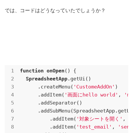
では、コードはどうなっていたでしょうか？
function
onOpen
() {

SpreadsheetApp
.getUi
()

.createMenu
(
'CustomeAddOn'
)

.addItem
(
'画面にhello world'
, 
'my
.addSeparator
()

.addSubMenu
(SpreadsheetApp.getUi
          .addItem(
'対象シートを開く'
, 
'
          .addItem(
'test_email'
, 
'send