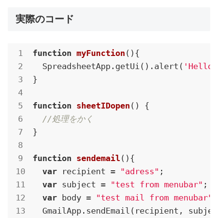
実際のコード
function
myFunction
(
)
{

  SpreadsheetApp.getUi().alert(
'Hello,
}

function
sheetIDopen
(
) 
{

//処理をかく
}

function
sendemail
(
)
{

var
 recipient = 
"adress"
;

var
 subject = 
"test from menubar"
;

var
 body = 
"test mail from menubar"
;

  GmailApp.sendEmail(recipient, subjec