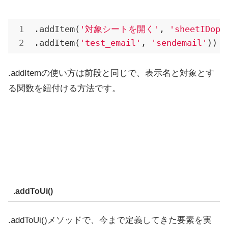
.addItem
(
'対象シートを開く'
, 
'sheetIDope
.addItem
(
'test_email'
, 
'sendemail'
))
.addItemの使い方は前段と同じで、表示名と対象とす
る関数を紐付ける方法です。
.addToUi()
.addToUi()メソッドで、今まで定義してきた要素を実