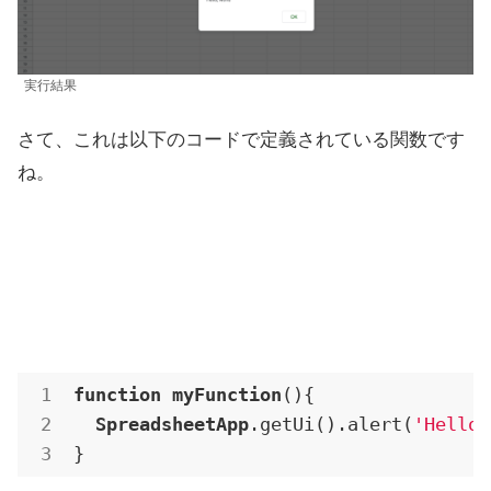
実行結果
さて、これは以下のコードで定義されている関数です
ね。
function
myFunction
(){

SpreadsheetApp
.getUi
()
.alert
(
'Hello,
}