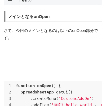
メインとなるonOpen
さて、今回のメインとなるのは以下のonOpen部分で
す。
function
onOpen
() {

SpreadsheetApp
.getUi
()

.createMenu
(
'CustomeAddOn'
)

.addItem
(
'画面にhello world'
, 
'my