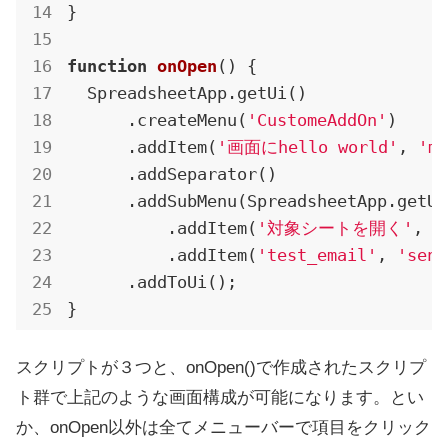
}

function
onOpen
(
) 
{

  SpreadsheetApp.getUi()

      .createMenu(
'CustomeAddOn'
)

      .addItem(
'画面にhello world'
, 
'my
      .addSeparator()

      .addSubMenu(SpreadsheetApp.getUi
          .addItem(
'対象シートを開く'
, 
'
          .addItem(
'test_email'
, 
'send
      .addToUi();

}
スクリプトが３つと、onOpen()で作成されたスクリプ
ト群で上記のような画面構成が可能になります。とい
か、onOpen以外は全てメニューバーで項目をクリック