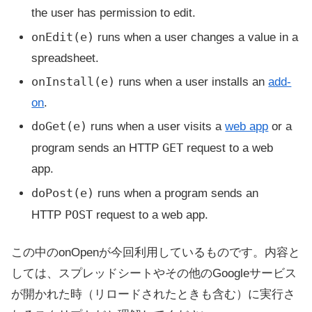
the user has permission to edit.
onEdit(e)
runs when a user changes a value in a
spreadsheet.
onInstall(e)
runs when a user installs an
add-
on
.
doGet(e)
runs when a user visits a
web app
or a
GET
program sends an HTTP
request to a web
app.
doPost(e)
runs when a program sends an
POST
HTTP
request to a web app.
この中のonOpenが今回利用しているものです。内容と
しては、スプレッドシートやその他のGoogleサービス
が開かれた時（リロードされたときも含む）に実行さ