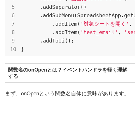
.addSeparator
()

.addSubMenu
(SpreadsheetApp.getUi
          .addItem(
'対象シートを開く'
, 
'
          .addItem(
'test_email'
, 
'send
.addToUi
();

}
関数名のonOpenとは？イベントハンドラを軽く理解
する
まず、onOpenという関数名自体に意味があります。