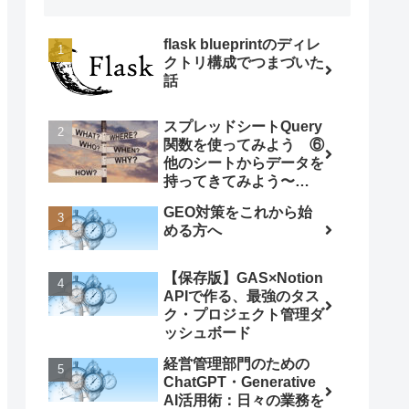
flask blueprintのディレ
クトリ構成でつまづいた
話
スプレッドシートQuery
関数を使ってみよう ⑥
他のシートからデータを
持ってきてみよう〜
ImportRange関数との
GEO対策をこれから始
組み合わせ〜
める方へ
【保存版】GAS×Notion
APIで作る、最強のタス
ク・プロジェクト管理ダ
ッシュボード
経営管理部門のための
ChatGPT・Generative
AI活用術：日々の業務を