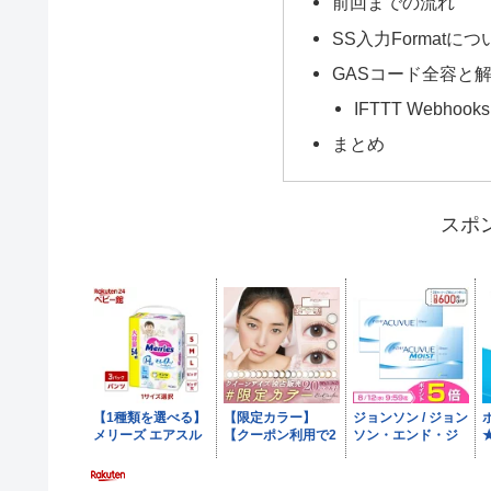
前回までの流れ
SS入力Formatにつ
GASコード全容と
IFTTT Webho
まとめ
スポ