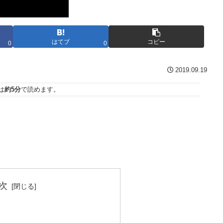
はてブ
コピー
0
0
2019.09.19
は
約5分
で読めます。
次