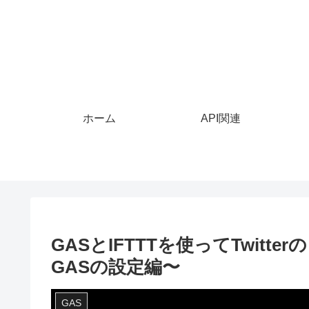
ホーム
API関連
GASとIFTTTを使ってTwitt
GASの設定編〜
GAS