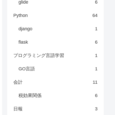
glide
6
Python
64
django
1
flask
6
プログラミング言語学習
1
GO言語
1
会計
11
税効果関係
6
日報
3