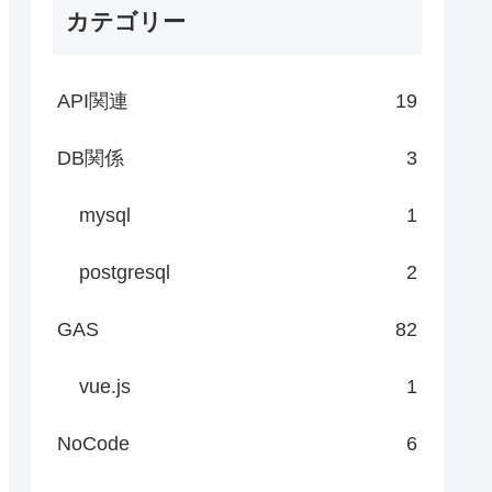
カテゴリー
API関連
19
DB関係
3
mysql
1
postgresql
2
GAS
82
vue.js
1
NoCode
6