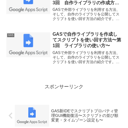
3回 自作ライブラリの作成方
法〜
GASで外部ライブラリを利用する方法、
そして、自作のライブラリを公開してス
クリプトを使い回す方法の紹介です。共
通で使える関数を考えたらライブラリ化
して公開ファイルに保存しておくこと
で、使い回しが可能になります。今回は
GASで自作ライブラリを作成し
GAS
ついに自作ライブラリを作成・利用しま
てスクリプトを使い回す方法〜第
す。
1回 ライブラリの使い方〜
GASで外部ライブラリを利用する方法、
そして、自作のライブラリを公開してス
クリプトを使い回す方法の紹介です。共
通で使える関数を考えたらライブラリ化
して公開ファイルに保存しておくこと
で、使い回しが可能になります。第1回目
はまずは外部ライブラリの使い方の説明
からです。
スポンサーリンク
GAS新IDEでスクリプトプロパティ管
理GUI機能復活〜スクリプトの並び順
変更・タイムゾーン設定も〜