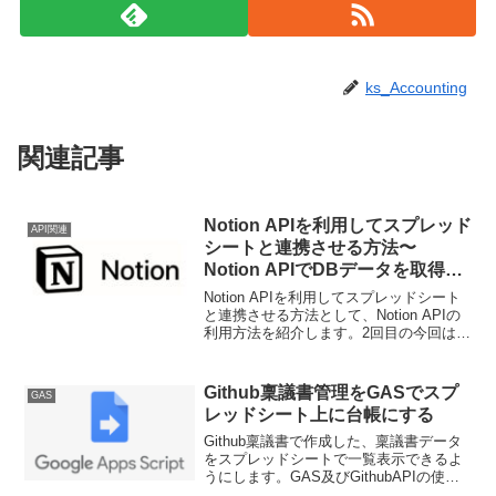
ks_Accounting
関連記事
Notion APIを利用してスプレッド
API関連
シートと連携させる方法〜
Notion APIでDBデータを取得す
る〜
Notion APIを利用してスプレッドシート
と連携させる方法として、Notion APIの
利用方法を紹介します。2回目の今回は
DBデータの取得方法です。返却される
JSONデータの構造説明も少しだけして
います。
Github稟議書管理をGASでスプ
GAS
レッドシート上に台帳にする
Github稟議書で作成した、稟議書データ
をスプレッドシートで一覧表示できるよ
うにします。GAS及びGithubAPIの使い
方を確認しながら、実装方法をステップ