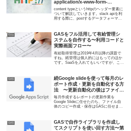
application/x-www-form-
urlencodedの違い
content typeというhttpのヘッダー要素に
ついて解説していきます。slack apiを利
用する際に、postするデータフォーマッ
トとして受け入れられている２つの
content typeですが、その違いやjs/スプレ
ッドシート関数での作成方法などを紹介
GASをフル活用して有給管理シ
GAS
していきます。
ステムを自作する〜利用コードと
実際画面フロー〜
有給取得管理は2019年4月以降の課題で
すね。紙管理は個人的にはもってのほか
です。SaaSを入れてもいいですが、これ
くらいのものであれば、GASで実装可能
です。スプレッドシートを軸としたGAS
ですので、今後Slack連携でプッシュする
続Google slideを使って毎月のレ
GAS
場合にも、非常に簡易に実装可能です。
ポート作成・更新を自動化する方
法 〜更新自動化の後はファイル
自体も定期コピーしよう〜
毎月作成するレポートの更新作業を
Google Slideに任せたのち、ファイル自
体のコピー作成・保存はGASに任せまし
ょう。トリガー設定もGUIでできるた
め、非常に簡単です。
GASで自作ライブラリを作成し
GAS
てスクリプトを使い回す方法〜第