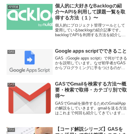
ないことが学べます。export?formatを利
個人的に大好きなBacklogの紹
API関連
用すると、PDF/csvなどのファイルの作
介〜APIを利用して課題一覧を取
成も可能になります。
得する方法（１）〜
個人的にプロジェクト管理ツールとして
愛用しているbacklogの紹介記事です。
backlogでAPIを利用する方法を紹介して
いきます。今回はAPI利用の前提で必要
な認証認可の部分と、API keyの取得方法
です。
Google apps scriptでできること
GAS
GAS（Google apps script）で何ができる
かを説明しています。なぜ初学者がGAS
からプログラミングに手をつけるのがい
いか、GASと相性のいいツールは何か、
GASでよく実施される業務効率化は何
か、など。
GASでGmailを検索する方法〜概
GAS
要・検索で取得・カテゴリ別で取
得〜
GASでGmailを操作するためのGmailApp
の解説をしていきます。gmailを送る方法
はこれまで何回も紹介してきています
が、今回はメールボックスからメール情
報を取得する側のやり方です。第１回は
概要と基本的な検索
【コード解説シリーズ】GASを
GAS