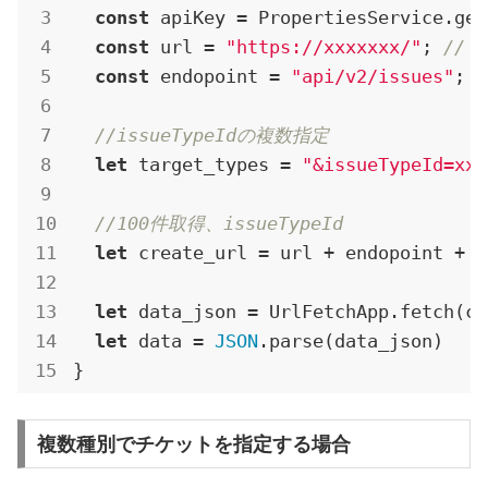
const
 apiKey = PropertiesService.get
const
 url = 
"https://xxxxxxx/"
; 
// 
const
 endopoint = 
"api/v2/issues"
;

//issueTypeIdの複数指定
let
 target_types = 
"&issueTypeId=xxx
//100件取得、issueTypeId
let
 create_url = url + endopoint + 
"
let
 data_json = UrlFetchApp.fetch(cr
let
 data = 
JSON
.parse(data_json)

}
複数種別でチケットを指定する場合