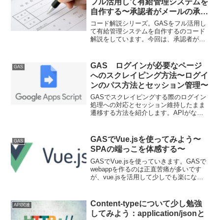
フル活用して有給管理システムを
自作する〜承認者がメールの承
認・否認を選択→申請者へ結果通
コード解説シリーズ。GASをフル活用し
知、承認者へ完了Web画面表示〜
て有給管理システムを自作するのコード
解説をしています。今回は、承認者がメ
ールの承認・否認を選択→申請者へ結果
通知、承認者へ完了Web画面表示まで
を、doget(e)やHtmlServiceなどの実装を
GAS ログインが必要なページ
GAS
踏まえて説明していきます。
へのスクレイピング方法〜ログイ
ンのパス方法とセッション管理〜
GASでスクレイピングする際のログイン
処理への対応とセッション維持したまま
遷移する方法を紹介します。APIがない
サービスでログインが必要なケースって
まだまだありますよね。ブラウザが提供
している機能やcookieについて少し理解
GASでVue.jsを使ってみよう〜
GAS
を深めつつ、GASでのログイン処理とペ
SPAの端っこを体感する〜
ージ遷移の方法を解説していきます。
GASでVue.jsを使っていきます。GASで
webappを作るのは正直苦痛が多いです
が、vue.jsを活用して少しでも楽になれ
ばと思い、試し始めています。まだまだ
検証していない部分ばかりなので、どこ
まで期待通りの動作をするのかわかって
Content-typeについて少し勉強
API関連
いませんが、vueの基本説明をしながら
してみよう：application/jsonと
GASでvue活用の道を探していきます。