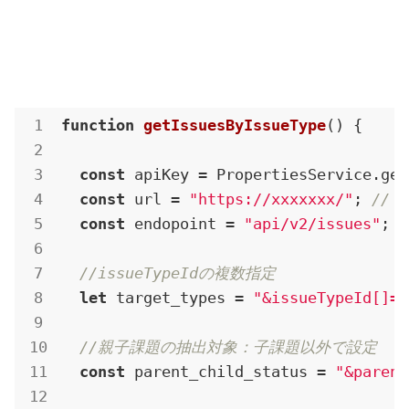
function
getIssuesByIssueType
(
) 
{

const
 apiKey = PropertiesService.get
const
 url = 
"https://xxxxxxx/"
; 
// 
const
 endopoint = 
"api/v2/issues"
;

//issueTypeIdの複数指定
let
 target_types = 
"&issueTypeId[]=x
//親子課題の抽出対象：子課題以外で設定
const
 parent_child_status = 
"&parent