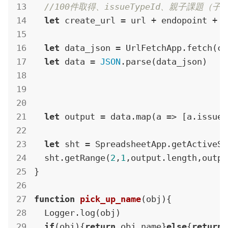
//100件取得、issueTypeId、親子課題（
let
 create_url = url + endopoint + 
"
let
 data_json = UrlFetchApp.fetch(cr
let
 data = 
JSON
.parse(data_json)

let
 output = data.map(
a
 =>
 [a.issueK
let
 sht = SpreadsheetApp.getActiveSp
  sht.getRange(
2
,
1
,output.length,outpu
}

function
pick_up_name
(
obj
)
{

  Logger.log(obj)

if
(obj){
return
 obj.name}
else
{
return