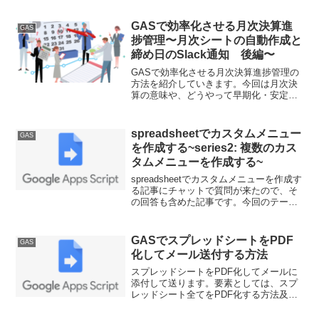
バイステップで解説。管理部門が独自に
始められるワークフローツールの簡易版
GASで効率化させる月次決算進
GAS
として、稟議書管理及び台帳作成の方法
捗管理〜月次シートの自動作成と
を説明。
締め日のSlack通知 後編〜
GASで効率化させる月次決算進捗管理の
方法を紹介していきます。今回は月次決
算の意味や、どうやって早期化・安定化
させていくかのイメージをラフに書いて
います。前回記事の続きでslack通知の方
法を紹介します。
spreadsheetでカスタムメニュー
GAS
を作成する~series2: 複数のカス
タムメニューを作成する~
spreadsheetでカスタムメニューを作成す
る記事にチャットで質問が来たので、そ
の回答も含めた記事です。今回のテーマ
は複数のカスタムメニューを作成する方
法です。タブを複数個作るための方法を
紹介していきます。
GASでスプレッドシートをPDF
GAS
化してメール送付する方法
スプレッドシートをPDF化してメールに
添付して送ります。要素としては、スプ
レッドシート全てをPDF化する方法及び
特定のシートをPDF化する方法です。
getAs()メソッドで実現できること、でき