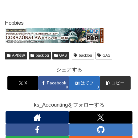
Hobbies
API関連
backlog
GAS
backlog
GAS
シェアする
X
Facebook
はてブ
コピー
0
0
ks_Accountingをフォローする