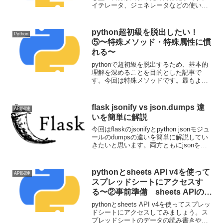
イテレータ、ジェネレータなどの使い
方・内容説明やポリモーフィズムの基礎
などを学習していきたいと思います。目
指せ脱python超初級
python超初級を脱出したい！
Python
⑤〜特殊メソッド・特殊属性に慣
れる〜
pythonで超初級を脱出するため、基本的
理解を深めることを目的とした記事で
す。今回は特殊メソッドです。最もよく
見る__init__以外にも多くの特殊メソッド
が存在します。全てを把握することは慣
れが必要ですが、よく使うものからみて
flask jsonify vs json.dumps 違
API関連
いきます。
いを簡単に解説
今回はflaskのjsonifyとpython jsonモジュ
ールのdumpsの違いを簡単に解説してい
きたいと思います。両方ともにjsonを作
成するmoduleですが、違いはどこにある
のでしょうか？
pythonとsheets API v4を使って
API関連
スプレッドシートにアクセスす
る〜②事前準備 sheets APIの
activateとcredential.jsonの取得
pythonとsheets API v4を使ってスプレッ
方法編〜
ドシートにアクセスしてみましょう。ス
プレッドシートのデータの読み書きや、