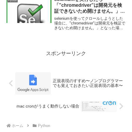
Python
「”chromedriver”は開発元を検
証できないため開けません。」と
なった場合の対応策
seleniumを使ってクロールしようとした
場合に、"chromedriver"は開発元を検証で
きないため開けません。」となった場合
の対応策を解説します。セキュリティの
設定を見直せば大丈夫です。
スポンサーリンク
正規表現のすすめ〜ノンプログラマー
でも覚えておきたい正規表現の基本〜
mac cronがうまく動作しない場合
ホーム
Python