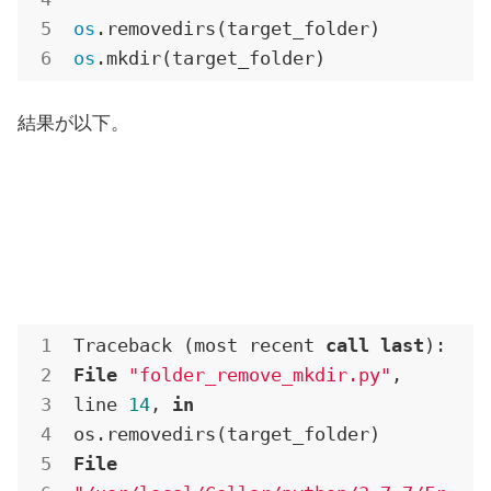
os
os
.mkdir(target_folder)
結果が以下。
Traceback (most recent 
call
last
File
"folder_remove_mkdir.py"
, 
line 
14
, 
in
File