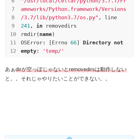
"/usr/local/Cellar/python/3.7.7/Fr
ameworks/Python.framework/Versions
/3.7/lib/python3.7/os.py"
, line 
241
, 
in
 removedirs

rmdir(
name
)

OSError: [Errno 
66
] 
Directory
not
empty
: 
'temp/'
あぁ
dirが空っぽじゃないとremovedirsは動作しない
と。。それじゃやりたいことができない。。