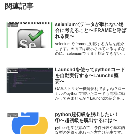
関連記事
seleniumでデータが取れない場
Python
合に考えること〜IFRAMEと呼ば
れる罠〜
seleniumでiframeに対応する方法を紹介
します。画面では表示されているはずな
のに、seleniumでうまく指定できないな
ぁと言うような場合に、その要素が
iframeの要素でないか疑ってみてくださ
い。iframeタグやsrcでのurl読み込みなど
Launchdを使ってpythonコード
Python
iframeの基本にも触れています。
を自動実行する〜Launchd概
要〜
GASのトリガー機能便利ですよね？ロー
カルのpythonで書いたコードも同様に動
かしてみませんか？Launchdの紹介をし
ていきます。機能イメージとしてはGAS
のトリガーを、自分で書く形です。定期
実行スクレイピングをしたい方には必須
python超初級を脱出したい！
Python
の機能です。今回はLaunchdの概要で
①〜超初級を脱出するには〜
す。
pythonを学び始めて、条件分岐や基本的
な型の習得が終わった方向け記事です。