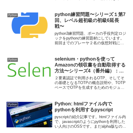
そもそも前提となる認証のパス方法など
を説明していきます。スクレイピングで
取得したデータをスプレッドシートにア
python練習問題〜シリーズ１第7
Python
ップできるようになります。今回はAPI
回、レベル超初級の初級6延長
有効化とcredentialの取得方法です。
戦〜
python3練習問題、ポーカの手役判定ロジ
ックをpythonの練習題材にしています。
前回までのプレーヤ２名の仮想対戦にハ
イカードの概念を加えます。そして、名
前付きで引数渡す方法も紹介します。
selenium・pythonを使って
Python
Amazonの領収書を自動取得する
方法〜シリーズ4（番外編）：
OTPについての理解を深める〜
２要素認証で利用されるOTP、そしてそ
の基礎となるTOTPの概念説明や、TOTP
ベースでOTPを生成するためのモジュー
ル・ライブラリの紹介などをしていきま
す。ノンプロ的なトピックではないです
が、OTPの裏側で動いている技術的なも
Python: htmlファイル内で
Python
のを少しだけ触れていきましょう。
pythonを利用するpyscript
pyscriptの紹介記事です。htmlファイル内
で、javascriptのようにpythonを利用した
い人向けのOSSです。まだalpha版なので
今後の変更も多いものではありますが、