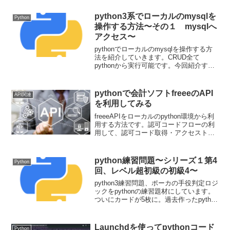
興味ある方は試してみてください。
python3系でローカルのmysqlを
Python
操作する方法〜その１ mysqlへ
アクセス〜
pythonでローカルのmysqlを操作する方
法を紹介していきます。CRUD全て
pythonから実行可能です。今回紹介する
のはmysqlへのアクセスとreadする部分で
す。
pythonで会計ソフトfreeeのAPI
API関連
を利用してみる
freeeAPIをローカルのpython環境から利
用する方法です。認可コードフローの利
用して、認可コード取得・アクセストー
クン取得・事業所一覧の取得まで行いま
す。
python練習問題〜シリーズ１第4
Python
回、レベル超初級の初級4〜
python3練習問題、ポーカの手役判定ロジ
ックをpythonの練習題材にしています。
ついにカードが5枚に。過去作ったpython
ファイルからコードの再利用や、関数を
作るときにどう考えているのかを少し解
説しています。
Launchdを使ってpythonコード
Python