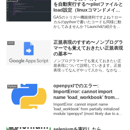
を自動実行する〜plistファイルと
load設定（linuxコマンドメイ
ン）〜
GASのトリガー機能便利ですよね？ロー
カルのpythonで書いたコードも同様に動
かしてみませんか？Launchdの紹介をし
ていきます。機能イメージとしてはGAS
のトリガーを、自分で書く形です。定期
実行スクレイピングをしたい方には必須
正規表現のすすめ〜ノンプログラ
GAS
の機能です。今回はplistファイル・Load
マーでも覚えておきたい正規表現
設定について解説します。
の基本〜
ノンプログラマーでも覚えておきたい正
規表現について説明していきます。正規
表現ってなんぞやって人から、なかなか
慣れないんだよねぇって人まで。知って
るだけでコードを書くときに汎用性を持
たせられる正規表現は是非習得していき
openpyxlでのエラー:
Python
たい基礎知識だと思います。
ImportError: cannot import
name ‘load_workbook’ from
partially initialized module
ImportError: cannot import name
‘openpyxl’ (most likely due to a
'load_workbook' from partially initialized
module 'openpyxl' (most likely due to a
circular import)となった場合
circular import)となった場合の原因と対策
を紹介します。
seleniumを実行したら