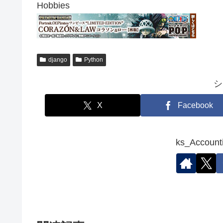
Hobbies
django
Python
シ
X
Facebook
ks_Acco