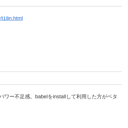
y/i18n.html
ワー不足感。babelをinstallして利用した方がベタ