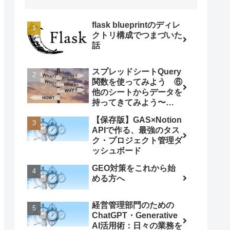
flask blueprintのディレ
クトリ構成でつまづいた
話
スプレッドシートQuery
関数を使ってみよう ⑥
他のシートからデータを
持ってきてみよう〜
ImportRange関数との
【保存版】GAS×Notion
組み合わせ〜
APIで作る、最強のタス
ク・プロジェクト管理ダ
ッシュボード
GEO対策をこれから始
める方へ
経営管理部門のための
ChatGPT・Generative
AI活用術：日々の業務を