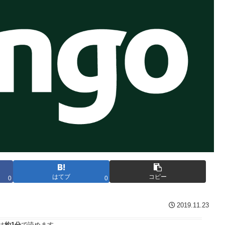
はてブ
コピー
0
0
2019.11.23
は
約1分
で読めます。