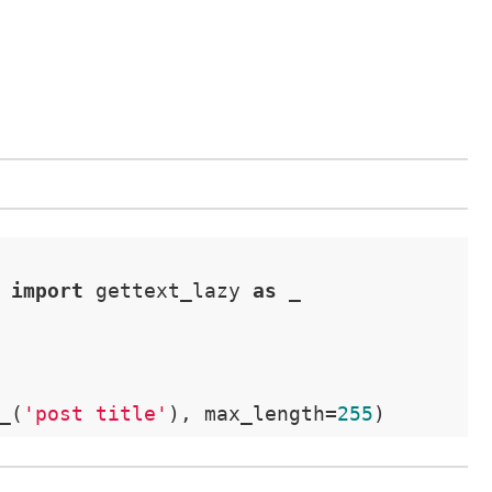
 
import
 gettext_lazy 
as
 _

_(
'post title'
), max_length=
255
)