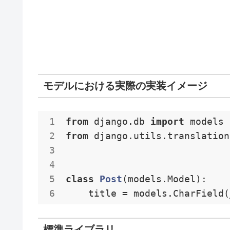
モデルにおける実際の実装イメージ
from
 django.db 
import
from
 django.utils.translation
class
Post
(models.Model)
:
    title = models.CharField(
標準ライブラリ