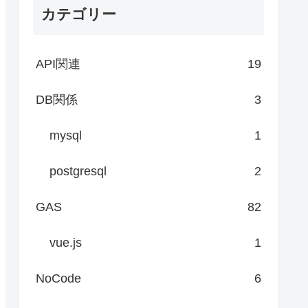
カテゴリー
API関連
19
DB関係
3
mysql
1
postgresql
2
GAS
82
vue.js
1
NoCode
6