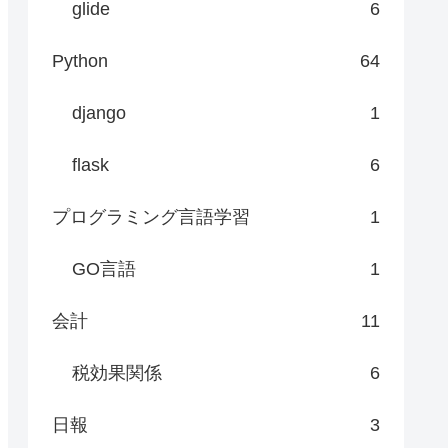
glide
6
Python
64
django
1
flask
6
プログラミング言語学習
1
GO言語
1
会計
11
税効果関係
6
日報
3