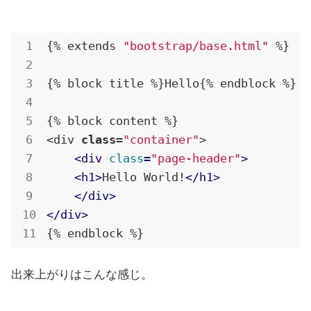
{% extends 
"bootstrap/base.html"
 %}

{% block title %}Hello{% endblock %}

{% block content %}

<div 
class
=
"container"
>

<
div
class
=
"page-header"
>
<
h1
>
Hello World!
</
h1
>
</
div
>
</
div
>
{% endblock %}
出来上がりはこんな感じ。