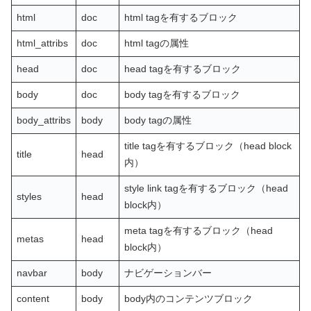
html
doc
html tagを有するブロック
html_attribs
doc
html tagの属性
head
doc
head tagを有するブロック
body
doc
body tagを有するブロック
body_attribs
body
body tagの属性
title tagを有するブロック（head block
title
head
内）
style link tagを有するブロック（head
styles
head
block内）
meta tagを有するブロック（head
metas
head
block内）
navbar
body
ナビゲーションバー
content
body
body内のコンテンツブロック