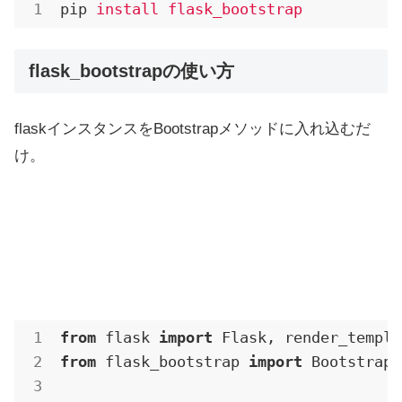
pip
install flask_bootstrap
flask_bootstrapの使い方
flaskインスタンスをBootstrapメソッドに入れ込むだ
け。
from
 flask 
import
from
 flask_bootstrap 
import
 Bootstrap
