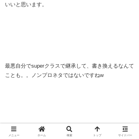
いいと思います。
最悪自分でsuperクラスで継承して、書き換えるなんて
ことも。。ノンプロネタではないですねw
bootstrap自体をCDNとしていれる方法の他にもflaskに
メニュー
ホーム
検索
トップ
サイドバー