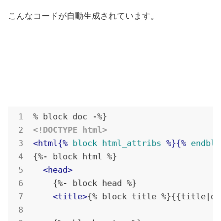
こんなコードが自動生成されています。
<!DOCTYPE html>
<
html{%
block
html_attribs
 %}{% 
endblo
{%- block html %}

<
head
>
    {%- block head %}

<
title
>
{% block title %}{{title|de