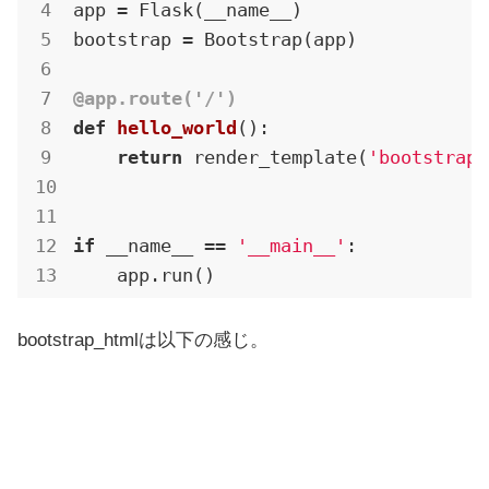
app = Flask(__name__)

bootstrap = Bootstrap(app)

@app.route('/')
def
hello_world
()
:
return
 render_template(
'bootstrap_
if
 __name__ == 
'__main__'
:

bootstrap_htmlは以下の感じ。