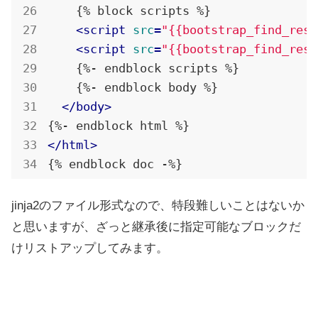
    {% block scripts %}

<
script
src
=
"{{bootstrap_find_reso
<
script
src
=
"{{bootstrap_find_reso
    {%- endblock scripts %}

    {%- endblock body %}

</
body
>
</
html
>
jinja2のファイル形式なので、特段難しいことはないか
と思いますが、ざっと継承後に指定可能なブロックだ
けリストアップしてみます。