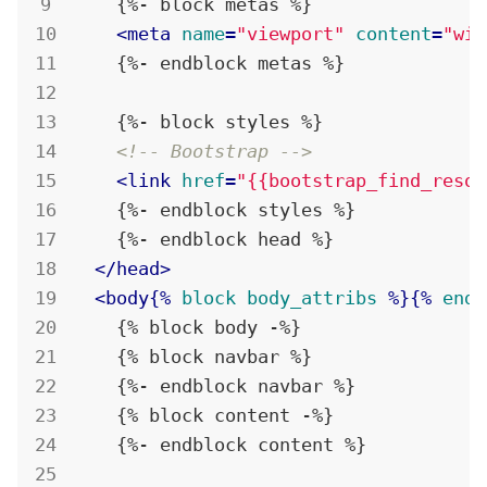
    {%- block metas %}

<
meta
name
=
"viewport"
content
=
"wid
    {%- endblock metas %}

    {%- block styles %}

<!-- Bootstrap -->
<
link
href
=
"{{bootstrap_find_resou
    {%- endblock styles %}

    {%- endblock head %}

</
head
>
<
body{%
block
body_attribs
 %}{% 
endb
    {% block body -%}

    {% block navbar %}

    {%- endblock navbar %}

    {% block content -%}

    {%- endblock content %}
