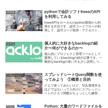
作業環境に適していたので、紹介してい
きます。基本はクエリの書き方になりま
すが、よく実務で起きる事象への対応も
pythonで会計ソフトfreeeのAPI
API関連
紹介していきます。９回目の今回は予期
を利用してみる
しない挙動への対応です。
freeeAPIをローカルのpython環境から利
用する方法です。認可コードフローの利
用して、認可コード取得・アクセストー
クン取得・事業所一覧の取得まで行いま
す。
個人的に大好きなbacklogの紹
backlog
介〜何ができるのか〜
個人的にプロジェクト管理ツールとして
愛用しているbacklogの紹介記事です。一
般的なbacklogの使い方を少し説明しつ
つ、親子課題機能を活用した施策ログの
保存方法も紹介していきます。
スプレッドシートQuery関数を使
スプレッドシート
ってみよう ①概要と目的
クエリ使ってみたいけど、SQL環境作る
ほどではないって人向けにスプレッドシ
ートのクエリ関数がちょっとした練習や
作業環境に適していたので、紹介してい
きます。基本はクエリの書き方になりま
すが、よく実務で起きる事象への対応も
Python: 大量のワードファイルを
Python