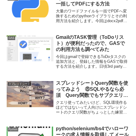
紹介していきます。1回目の今回は概要と
一括してPDFにする方法
目的です。
大量のワードファイルを一括でPDFへ変
換するためのpythonライブラリとその利
用方法を紹介します。今回はdocx2pdfで
す。convert methodでファイル単位やフ
ォルダ単位での一括でのPDF変換が可能
です。
GmailのTASK管理（ToDoリス
GAS
ト）が便利だったので、GASで
の利用方法も調べてみた
今回はgmailで登録できるToDoタスクの
追加方法と、登録した情報をGASで取得
する方法を紹介します。日頃3rd partyの
ToDo管理ツールを使っている方も、実は
入力は手入力ってことが多くないです
か？メールから生じたTaskは結構自動登
スプレッドシートQuery関数を使
スプレッドシート
録できたりもします。
ってみよう ⑧SQLやるなら必
須 Query関数でもサブクエリを
やってみる
クエリ使ってみたいけど、SQL環境作る
ほどではないって人向けにスプレッドシ
ートのクエリ関数がちょっとした練習や
作業環境に適していたので、紹介してい
きます。基本はクエリの書き方になりま
すが、よく実務で起きる事象への対応も
python/selenium/bs4でハローワ
Python
紹介していきます。8回目の今回はサブク
ークの求人情報を取得してメール