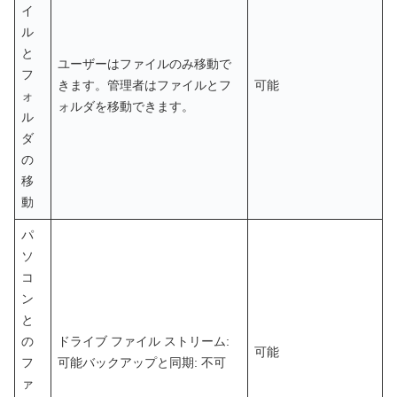
イ
ル
と
ユーザーはファイルのみ移動で
フ
きます。管理者はファイルとフ
可能
ォ
ォルダを移動できます。
ル
ダ
の
移
動
パ
ソ
コ
ン
と
の
ドライブ ファイル ストリーム:
可能
フ
可能バックアップと同期: 不可
ァ