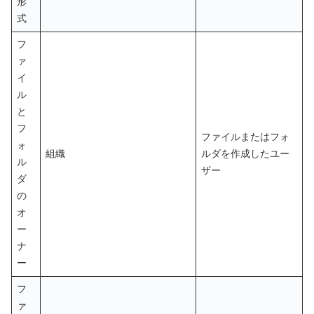
形
式
フ
ァ
イ
ル
と
フ
ファイルまたはフォ
ォ
組織
ルダを作成したユー
ル
ザー
ダ
の
オ
ー
ナ
ー
フ
ァ