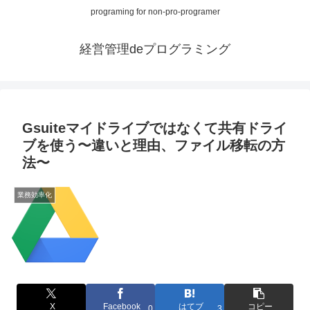
programing for non-pro-programer
経営管理deプログラミング
Gsuiteマイドライブではなくて共有ドライ
ブを使う〜違いと理由、ファイル移転の方
法〜
業務効率化
X
Facebook
はてブ
コピー
0
3