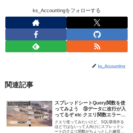
ks_Accountingをフォローする
ks_Accounting
関連記事
スプレッドシートQuery関数を使
スプレッドシート
ってみよう ⑨データに改行が入
ってるぞ etc クエリ関数エラー対
策
クエリ使ってみたいけど、SQL環境作る
ほどではないって人向けにスプレッドシ
ートのクエリ関数がちょっとした練習や