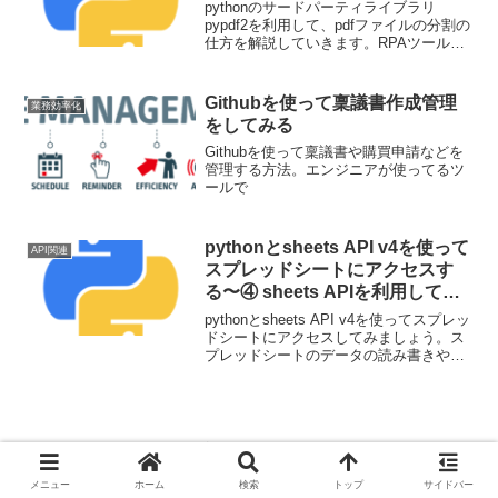
pythonのサードパーティライブラリ
pypdf2を利用して、pdfファイルの分割の
仕方を解説していきます。RPAツールで
できることの一部は実は簡単にライブラ
リを利用して実装できるケースとして紹
介させていただきます。
Githubを使って稟議書作成管理
業務効率化
をしてみる
Githubを使って稟議書や購買申請などを
管理する方法。エンジニアが使ってるツ
ールで
pythonとsheets API v4を使って
API関連
スプレッドシートにアクセスす
る〜④ sheets APIを利用してス
プレッドシートへデータを書き込
pythonとsheets API v4を使ってスプレッ
む〜
ドシートにアクセスしてみましょう。ス
プレッドシートのデータの読み書きや、
そもそも前提となる認証のパス方法など
を説明していきます。スクレイピングで
取得したデータをスプレッドシートにア
ップできるようになります。今回はデー
タの書き込み方法の解説です。
スポンサーリンク
メニュー
ホーム
検索
トップ
サイドバー