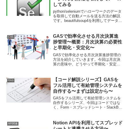
エリ的なクエリの作り方です。
してみる
python/seleniumでハローワークのデータ
を取得して自動メールを送る方法の解説
です。beautifulsoup4を利用してデータ解
析もしながら、smtplibを利用したメール
送付の方法説明も行います。
GASで効率化させる月次決算進
GAS
捗管理〜概要：月次決算の必要性
と早期化・安定化〜
GASで効率化させる月次決算進捗管理の
方法を紹介していきます。今回は月次決
算の意味や、どうやって早期化・安定化
させていくかのイメージをラフに書いて
います。スタートアップのステージ別に
いつからやるべきか等についても言及し
【コード解説シリーズ】GASを
GAS
ています。
フル活用して有給管理システムを
自作する〜まずは設定から〜
GASをフル活用して有給管理システムを
自作するシリーズ、今回はコードではな
く、Form・スプレッドシート・SlackBot
の設定編です。
Notion APIを利用してスプレッド
API関連
シートと連携させる方法〜