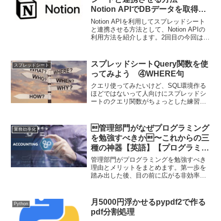
Notion APIでDBデータを取得す
る〜
Notion APIを利用してスプレッドシート
と連携させる方法として、Notion APIの
利用方法を紹介します。2回目の今回は
DBデータの取得方法です。返却される
JSONデータの構造説明も少しだけして
います。
スプレッドシートQuery関数を使
スプレッドシート
ってみよう ④WHERE句
クエリ使ってみたいけど、SQL環境作る
ほどではないって人向けにスプレッドシ
ートのクエリ関数がちょっとした練習や
作業環境に適していたので、紹介してい
きます。基本はクエリの書き方になりま
すが、よく実務で起きる事象への対応も
管理部門がなぜプログラミング
業務効率化
紹介していきます。４回目の今回は
を勉強すべきか〜これからの三
WHEREでの検索を覚えます。
種の神器【英語】【プログラミン
グ】【会計】〜
管理部門がプログラミングを勉強すべき
理由とメリットをまとめます。第一歩を
踏み出した後、目の前に広がる非効率さ
が、学習環境として最適だと思いません
か？勉強方法の紹介もしていきますの
で、ぜひ試してみてください。
月5000円浮かせるpypdf2で作る
Python
pdf分割処理