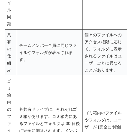
イ
ル
同
期
共
個々のファイルへの
有
アクセス権限に応じ
チームメンバー全員に同じファ
の
て、フォルダに表示
イルやフォルダが表示されま
仕
されるファイルはユ
す。
組
ーザーごとに異なる
み
ことがあります。
ゴ
ミ
箱
内
の
各共有ドライブに、それぞれゴ
ゴミ箱内のファイル
フ
ミ箱があります。ゴミ箱内にあ
やフォルダは、ユー
ァ
るファイルとフォルダは 30 日後
ザーが [完全に削除]
イ
に完全に削除されます。メンバ