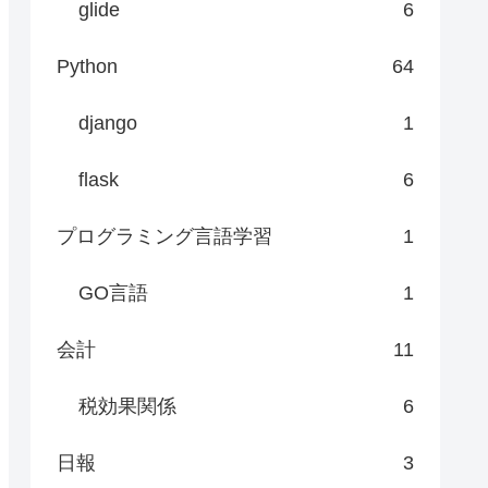
glide
6
Python
64
django
1
flask
6
プログラミング言語学習
1
GO言語
1
会計
11
税効果関係
6
日報
3