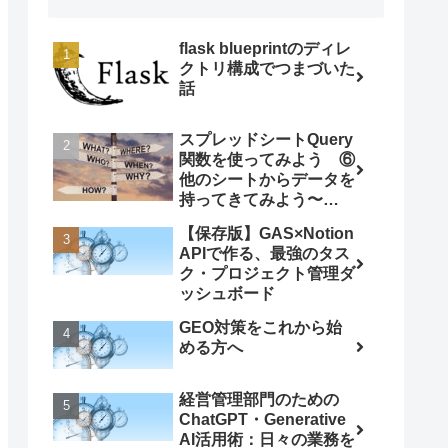
flask blueprintのディレ
クトリ構成でつまづいた
話
スプレッドシートQuery
関数を使ってみよう ⑥
他のシートからデータを
持ってきてみよう〜
ImportRange関数との
【保存版】GAS×Notion
組み合わせ〜
APIで作る、最強のタス
ク・プロジェクト管理ダ
ッシュボード
GEO対策をこれから始
める方へ
経営管理部門のための
ChatGPT・Generative
AI活用術：日々の業務を