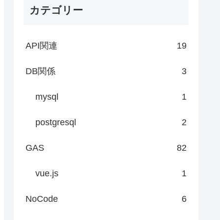
カテゴリー
API関連
19
DB関係
3
mysql
1
postgresql
2
GAS
82
vue.js
1
NoCode
6