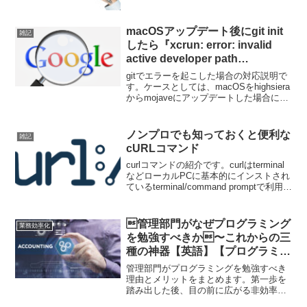
確定9月下旬２Analytics API v4を利用し
て日々のデータを取得する（全体セッシ
ョン・特定ページ訪問 et...
macOSアップデート後にgit init
雑記
したら『xcrun: error: invalid
active developer path
(/Library/Developer/CommandLi
gitでエラーを起こした場合の対応説明で
neTools)…』となった場合の対応
す。ケースとしては、macOSをhighsiera
からmojaveにアップデートした場合に、
xcrun: error: invalid active developer path
(/Library/Developer/CommandLineTools)
と表示されるケースです。
ノンプロでも知っておくと便利な
雑記
cURLコマンド
curlコマンドの紹介です。curlはterminal
などローカルPCに基本的にインストされ
ているterminal/command promptで利用す
るスクリプトです。APIのテスト検証な
どで便利です。環境構築不要ですぐAPI
が試せるようになります。
管理部門がなぜプログラミング
業務効率化
を勉強すべきか〜これからの三
種の神器【英語】【プログラミン
グ】【会計】〜
管理部門がプログラミングを勉強すべき
理由とメリットをまとめます。第一歩を
踏み出した後、目の前に広がる非効率さ
が、学習環境として最適だと思いません