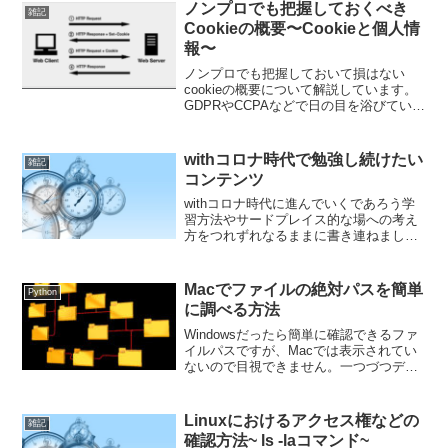
ノンプロでも把握しておくべき
雑記
Cookieの概要〜Cookieと個人情
報〜
ノンプロでも把握しておいて損はない
cookieの概要について解説しています。
GDPRやCCPAなどで日の目を浴びている
cookieですが、ある意味枯れた技術でも
あり、理解も比較的容易です。是非いろ
いろな規制やプライバシー強化の流れの
withコロナ時代で勉強し続けたい
雑記
中で、そもそもcookieがないをしている
コンテンツ
のかを把握してみませんか？
withコロナ時代に進んでいくであろう学
習方法やサードプレイス的な場への考え
方をつれずれなるままに書き連ねまし
た。学習方法の変化が起きていく時代で
これから発展しそうなサービスのカテゴ
リも考えてみます。
Macでファイルの絶対パスを簡単
Python
に調べる方法
Windowsだったら簡単に確認できるファ
イルパスですが、Macでは表示されてい
ないので目視できません。一つづつディ
レクトリをおっていってもいいですが、
それよりoptionボタン一つで簡単にファ
イルパスがコピーできます。
Linuxにおけるアクセス権などの
雑記
確認方法~ ls -laコマンド~