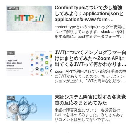
ーとかかけて処理するくらいなら、jqコ
マンドを使えば一発解決です。
Content-typeについて少し勉強
API関連
してみよう：application/jsonと
application/x-www-form-
urlencodedの違い
content typeというhttpのヘッダー要素に
ついて解説していきます。slack apiを利
用する際に、postするデータフォーマッ
トとして受け入れられている２つの
content typeですが、その違いやjs/スプレ
ッドシート関数での作成方法などを紹介
JWTについてノンプログラマー向
雑記
していきます。
けにまとめてみた〜Zoom APIに
出てくるJWTって何かわかります
か？〜
Zoom APIで利用されている認証手法の中
にJWTがありましたので、ちょっとテン
ションが上がり、JWTの簡単な説明やデ
コードの仕方など説明しています。zoom
apiのJWTペイロードはシンプルにデコー
ドするとエラーを起こすので、その解消
東証システム障害に対する各党党
雑記
方法も含めて説明しています。
首の反応をまとめてみた
東証の障害発生について、各党党首の
Twitterを眺めてみました。みなさんあま
りコメントは発してないですね。