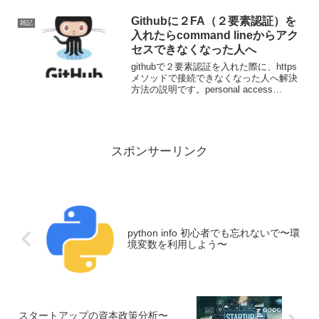
か？勉強方法の紹介もしていきますの
で、ぜひ試してみてください。
Githubに２FA（２要素認証）を
雑記
入れたらcommand lineからアク
セスできなくなった人へ
githubで２要素認証を入れた際に、https
メソッドで接続できなくなった人へ解決
方法の説明です。personal access
token(個人アクセストークン）の作り方
と、ssh接続のためのkey-generateの方法
などを紹介します。
スポンサーリンク
python info 初心者でも忘れないで〜環
境変数を利用しよう〜
スタートアップの資本政策分析〜