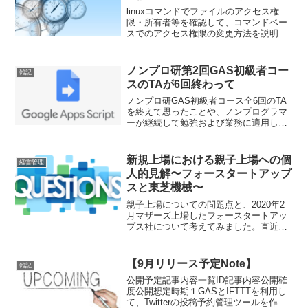
linuxコマンドでファイルのアクセス権
限・所有者等を確認して、コマンドベー
スでのアクセス権限の変更方法を説明し
ます。ls -laで表示される、アクセス権限
の付与状況に関する説明も含んでいま
す。
ノンプロ研第2回GAS初級者コー
雑記
スのTAが6回終わって
ノンプロ研GAS初級者コース全6回のTA
を終えて思ったことや、ノンプログラマ
ーが継続して勉強および業務に適用して
いくための個人的な感想など
新規上場における親子上場への個
経営管理
人的見解〜フォースタートアップ
スと東芝機械〜
親子上場についての問題点と、2020年2
月マザーズ上場したフォースタートアッ
プス社について考えてみました。直近事
例として2019年におきた東芝機械のニュ
ーフレアテクノロジー株のTOBについて
も含めて思うところをまとめました。
【9月リリース予定Note】
雑記
公開予定記事内容一覧ID記事内容公開確
度公開想定時期１GASとIFTTTを利用し
て、Twitterの投稿予約管理ツールを作る