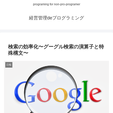
programing for non-pro-programer
経営管理deプログラミング
検索の効率化〜グーグル検索の演算子と特
殊構文〜
日報