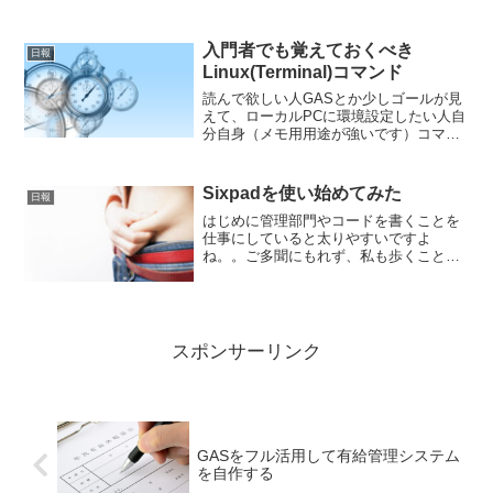
入門者でも覚えておくべき
日報
Linux(Terminal)コマンド
読んで欲しい人GASとか少しゴールが見
えて、ローカルPCに環境設定したい人自
分自身（メモ用用途が強いです）コマン
ド関係sudo強制実施rmファイルの削除
touchファイルが足りないときにファイル
を作る。cdで対象ディレクトリに移動
Sixpadを使い始めてみた
日報
後、実施c...
はじめに管理部門やコードを書くことを
仕事にしていると太りやすいですよ
ね。。ご多聞にもれず、私も歩くことや
運動する時間が減ってしまったこと、ま
た単純に年齢を重ねて基礎代謝が落ちて
きているのもあり、体重が増加し、悲し
い体型になってきております。...
スポンサーリンク
GASをフル活用して有給管理システム
を自作する