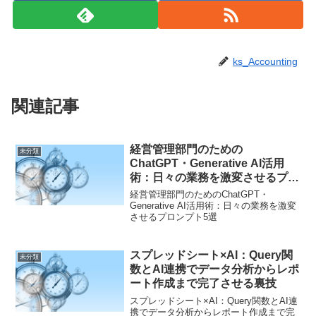
ks_Accounting
関連記事
経営管理部門のための
未分類
ChatGPT・Generative AI活用
術：日々の業務を激変させるプロ
ンプト5選
経営管理部門のためのChatGPT・
Generative AI活用術：日々の業務を激変
させるプロンプト5選
スプレッドシート×AI：Query関
未分類
数とAI連携でデータ分析からレポ
ート作成まで完了させる裏技
スプレッドシート×AI：Query関数とAI連
携でデータ分析からレポート作成まで完