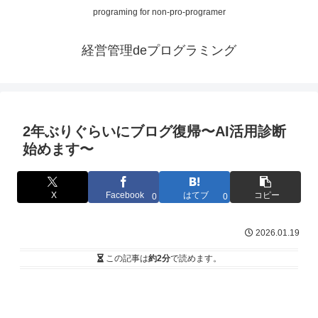
programing for non-pro-programer
経営管理deプログラミング
2年ぶりぐらいにブログ復帰〜AI活用診断
始めます〜
X
Facebook
はてブ
コピー
0
0
2026.01.19
この記事は
約2分
で読めます。