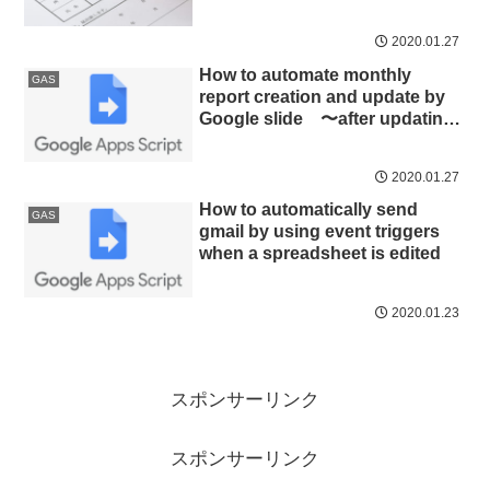
2020.01.27
How to automate monthly
GAS
report creation and update by
Google slide 〜after updating
files, coping files automatically
and regularly〜
2020.01.27
How to automatically send
GAS
gmail by using event triggers
when a spreadsheet is edited
2020.01.23
スポンサーリンク
スポンサーリンク