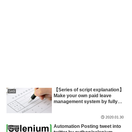
【Series of script explanation】
GAS
Make your own paid leave
management system by fully
utilizing GAS ~Sending email to
the approver when the
2020.01.30
applicant registers the Form
(html email setting by GAS and
Automation Posting tweet into
Python
trigger setting)~