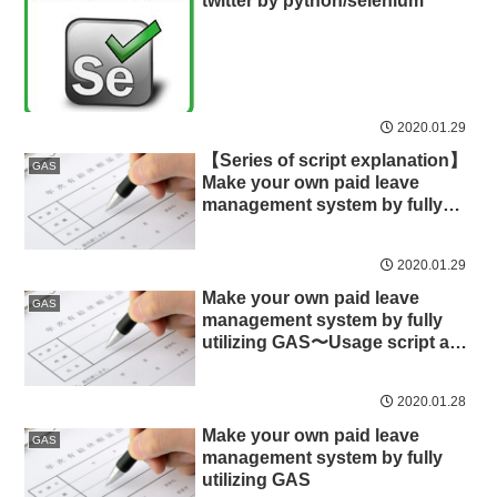
twitter by python/selenium
2020.01.29
【Series of script explanation】
GAS
Make your own paid leave
management system by fully
utilizing GAS〜first step,
settings〜
2020.01.29
Make your own paid leave
GAS
management system by fully
utilizing GAS〜Usage script and
actual flow with screen shot〜
2020.01.28
Make your own paid leave
GAS
management system by fully
utilizing GAS